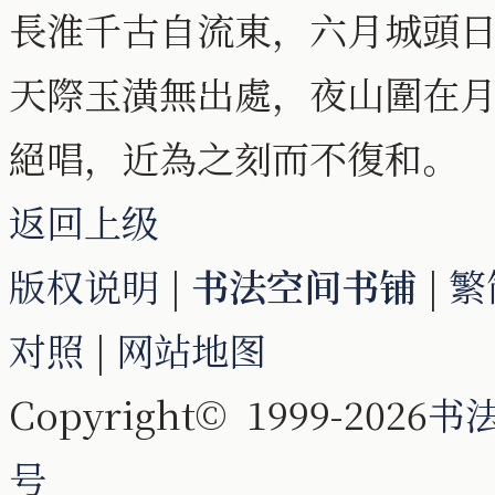
長淮千古自流東，六月城頭
天際玉潢無出處，夜山圍在
絕唱，近為之刻而不復和。
返回上级
版权说明
|
书法空间书铺
|
繁
对照
|
网站地图
Copyright© 1999-2026
书
号