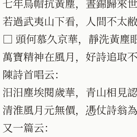
七年烏帽抗黃塵，晝錦歸來
若過武夷山下看，人間不太
□ 頭何慕久京華，靜洗黃塵
萬寶精神在風月，好詩追取
陳詩首唱云：
汨汨塵埃閱歲華，青山相見
清淮風月元無價，慿仗詩翁
又一篇云：