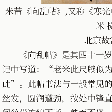
米芾《向乱帖》,又称《寒光帖
米 
北京故
《向乱帖》是其四十一岁以
记中写道：“老米此尺牍似
此”。此帖书法与一般常见
丝发，圆润遒劲，按处中锋