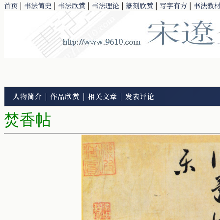
首页
|
书法简史
|
书法欣赏
|
书法理论
|
篆刻欣赏
|
写字有方
|
书法教
人物简介
|
作品欣赏
|
相关文章
|
发表评论
焚香帖