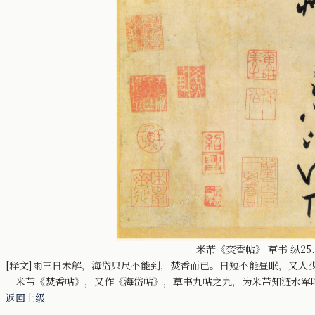
米芾《焚香帖》 草书 纵25
[释文]雨三日未解，海岱只尺不能到，焚香而已。日短不能昼眠，又人
米芾《焚香帖》，又作《海岱帖》，草书九帖之九，为米芾知涟水军时
返回上级