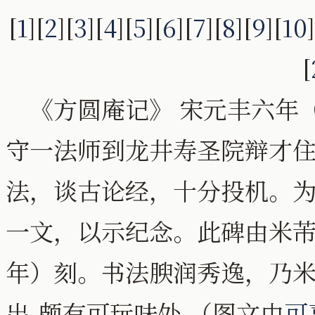
[
1
][
2
][
3
][
4
][
5
][
6
][
7
][
8
][
9
][
10
]
[
《方圆庵记》 宋元丰六年（
守一法师到龙井寿圣院辩才
法，谈古论经，十分投机。
一文，以示纪念。此碑由米芾
年）刻。书法腴润秀逸，乃米
出,颇有可玩味处.（图文由
可