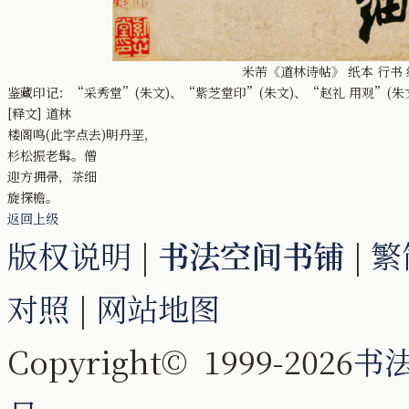
米芾《道林诗帖》 纸本 行书 纵
鉴藏印记：“采秀堂”(朱文)、“紫芝堂印”(朱文)、“赵礼 用观”(朱
[释文] 道林
楼阁鸣(此字点去)明丹垩，
杉松振老髯。僧
迎方拥帚，茶细
旋探檐。
返回上级
版权说明
|
书法空间书铺
|
繁
对照
|
网站地图
Copyright© 1999-2026
书