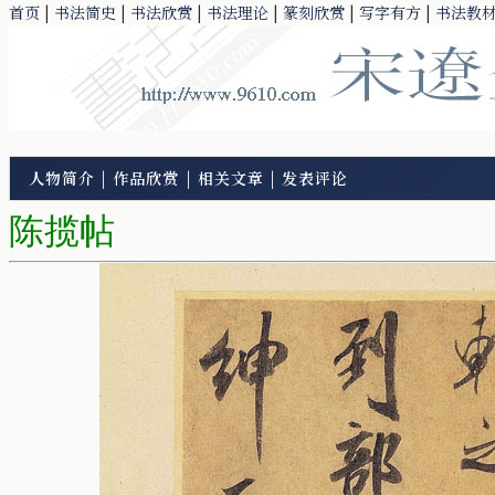
首页
|
书法简史
|
书法欣赏
|
书法理论
|
篆刻欣赏
|
写字有方
|
书法教
人物简介
|
作品欣赏
|
相关文章
|
发表评论
陈揽帖