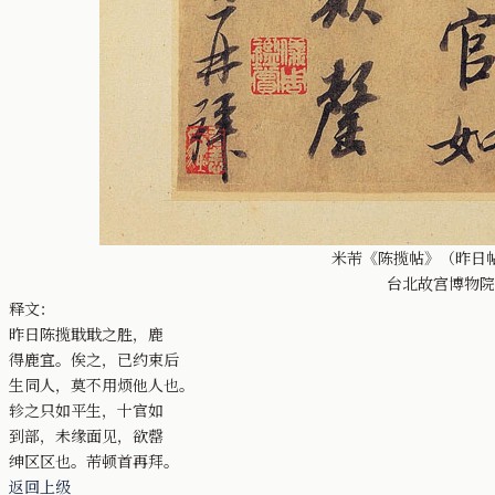
米芾《陈揽帖》（昨日帖） 
台北故宫博物院
释文：
昨日陈揽戢戢之胜，鹿
得鹿宜。俟之，已约束后
生同人，莫不用烦他人也。
轸之只如平生，十官如
到部，未缘面见，欲罄
绅区区也。芾顿首再拜。
返回上级