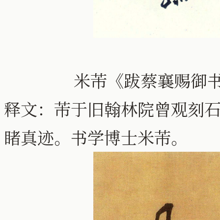
米芾《跋蔡襄赐御
释文：芾于旧翰林院曾观刻
睹真迹。书学博士米芾。