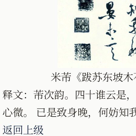
米芾《跋苏东坡木
释文：芾次韵。四十谁云是
心微。 已是致身晚，何妨知
返回上级