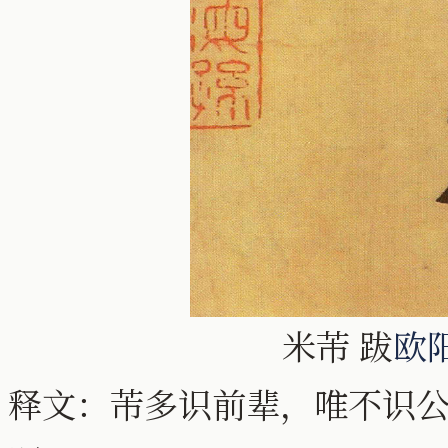
米芾 跋
欧
释文：芾多识前辈，唯不识