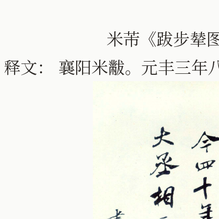
米芾《跋步辇
释文： 襄阳米黻。元丰三年