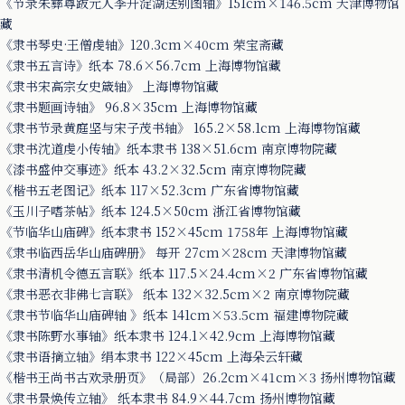
《节录朱彝尊跋元人李升淀湖送别图轴》151cm×146.5cm 天津博物馆
藏
《隶书琴史·王僧虔轴》120.3cm×40cm 荣宝斋藏
《隶书五言诗》纸本 78.6×56.7cm 上海博物馆藏
《隶书宋高宗女史箴轴》 上海博物馆藏
《隶书题画诗轴》 96.8×35cm 上海博物馆藏
《隶书节录黄庭坚与宋子茂书轴》 165.2×58.1cm 上海博物馆藏
《隶书沈道虔小传轴》纸本隶书 138×51.6cm 南京博物院藏
《漆书盛仲交事迹》纸本 43.2×32.5cm 南京博物院藏
《楷书五老图记》纸本 117×52.3cm 广东省博物馆藏
《玉川子嗜茶帖》纸本 124.5×50cm 浙江省博物馆藏
《节临华山庙碑》纸本隶书 152×45cm 1758年 上海博物馆藏
《隶书临西岳华山庙碑册》 每开 27cm×28cm 天津博物馆藏
《隶书清机令德五言联》纸本 117.5×24.4cm×2 广东省博物馆藏
《隶书恶衣非佛七言联》 纸本 132×32.5cm×2 南京博物院藏
《隶书节临华山庙碑轴 》纸本 141cm×53.5cm 福建博物院藏
《隶书陈野水事轴》纸本隶书 124.1×42.9cm 上海博物馆藏
《隶书语摘立轴》绢本隶书 122×45cm 上海朵云轩藏
《楷书王尚书古欢录册页》（局部）26.2cm×41cm×3 扬州博物馆藏
《隶书景焕传立轴》 纸本隶书 84.9×44.7cm 扬州博物馆藏