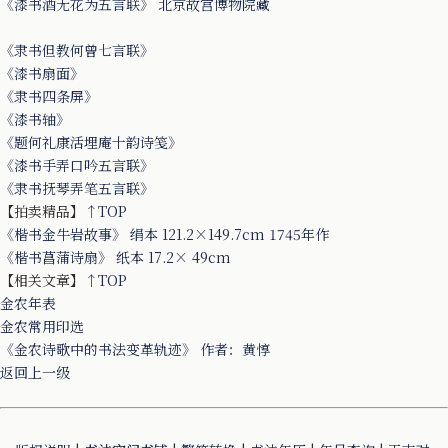
《漆书酒无花为五言联》 北京故宫博物院藏
《隶书但教何曾七言联》
《漆书扇面》
《隶书四条屏》
《漆书轴》
《题何礼康活埋庵十韵诗笺》
《漆书手弄口吟五言联》
《隶书抚琴弄笔五言联》
【拍卖精品】
↑TOP
《楷书金牛岩故事》 绢本 121.2×149.7cm 1745年作
《楷书菖蒲诗扇》 纸本 17.2× 49cm
【相关文章】
↑TOP
金农年表
金农常用印选
《金农诗歌中的书法变革轨迹》 作者：黄惇
返回上一级