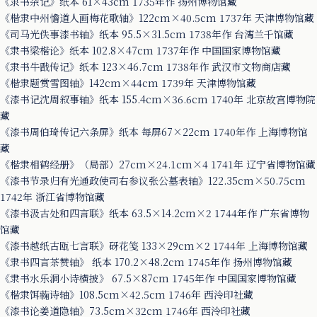
《隶书杂记》纸本 61×43cm 1735年作 扬州博物馆藏
《楷隶中州憺道人画梅花歌轴》122cm×40.5cm 1737年 天津博物馆藏
《司马光佚事漆书轴》纸本 95.5×31.5cm 1738年作 台湾兰千馆藏
《隶书梁楷论》纸本 102.8×47cm 1737年作 中国国家博物馆藏
《隶书牛戬传记》纸本 123×46.7cm 1738年作 武汉市文物商店藏
《楷隶题赏雪图轴》142cm×44cm 1739年 天津博物馆藏
《漆书记沈周叙事轴》纸本 155.4cm×36.6cm 1740年 北京故宫博物院
藏
《漆书周伯琦传记六条屏》纸本 每屏67×22cm 1740年作 上海博物馆
藏
《楷隶相鹤经册》（局部）27cm×24.1cm×4 1741年 辽宁省博物馆藏
《漆书节录归有光通政使司右参议张公墓表轴》122.35cm×50.75cm
1742年 浙江省博物馆藏
《漆书汲古处和四言联》纸本 63.5×14.2cm×2 1744年作 广东省博物
馆藏
《漆书越纸古瓯七言联》砑花笺 133×29cm×2 1744年 上海博物馆藏
《隶书四言茶赞轴》 纸本 170.2×48.2cm 1745年作 扬州博物馆藏
《隶书水乐洞小诗横披》 67.5×87cm 1745年作 中国国家博物馆藏
《楷隶饵蘜诗轴》108.5cm×42.5cm 1746年 西泠印社藏
《漆书论姜道隐轴》73.5cm×32cm 1746年 西泠印社藏