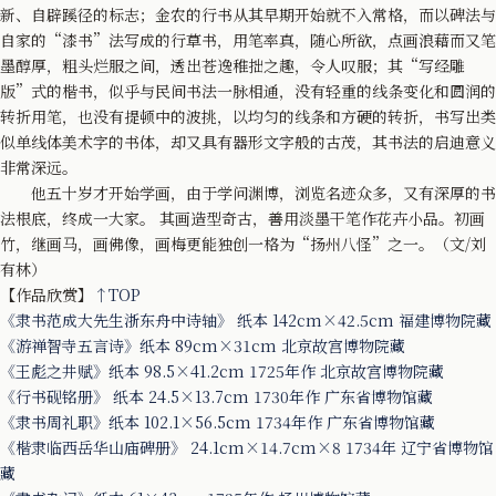
新、自辟蹊径的标志；金农的行书从其早期开始就不入常格，而以碑法与
自家的“漆书”法写成的行草书，用笔率真，随心所欲，点画浪藉而又笔
墨醇厚，粗头烂服之间，透出苍逸稚拙之趣，令人叹服；其“写经雕
版”式的楷书，似乎与民间书法一脉相通，没有轻重的线条变化和圆润的
转折用笔，也没有提顿中的波挑，以均匀的线条和方硬的转折，书写出类
似单线体美术字的书体，却又具有器形文字般的古茂，其书法的启迪意义
非常深远。
他五十岁才开始学画，由于学问渊博，浏览名迹众多，又有深厚的书
法根底，终成一大家。 其画造型奇古，善用淡墨干笔作花卉小品。初画
竹，继画马，画佛像，画梅更能独创一格为“扬州八怪”之一。（文/刘
有林）
【作品欣赏】
↑TOP
《隶书范成大先生浙东舟中诗轴》 纸本 142cm×42.5cm 福建博物院藏
《游禅智寺五言诗》纸本 89cm×31cm 北京故宫博物院藏
《王彪之井赋》纸本 98.5×41.2cm 1725年作 北京故宫博物院藏
《行书砚铭册》 纸本 24.5×13.7cm 1730年作 广东省博物馆藏
《隶书周礼职》纸本 102.1×56.5cm 1734年作 广东省博物馆藏
《楷隶临西岳华山庙碑册》 24.1cm×14.7cm×8 1734年 辽宁省博物馆
藏