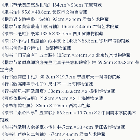
《隶书节录黄庭坚丛札轴》164cm×58cm 荣宝斋藏
《隶书轴》95.6×48.6cm 武汉市文物商店藏
《楷隶遇安隐寺泉上诗轴》93cm×34cm 君匋艺术院藏
《楷隶节录黄宗羲南山素言轴》116cm×44cm 君匋艺术院藏
《漆书七绝轴》纸本 133.6×33.7cm 四川省博物馆藏
《漆书外不枯中颇坚轴》纸本隶书 148.5×55.5cm 徐州市博物馆藏
《漆书何逊相送诗轴》 首都博物馆藏
《漆书“门无庭有”五言联》105cm×24cm×2 北京故宫博物院藏
《楷隶节录颜真卿浪迹先生元真子张志和碑铭》轴 59.5cm×35.8cm 荣
宝斋藏
《行书致南庄手札》30.2cm×19.7cm 宁波市天一阁博物院藏
《行书致高翔等手札册》尺寸不一 上海博物馆藏
《行书所见书画录册页》30cm×33.6cm×2 扬州博物馆藏
《写经体楷书诗册》21.8cm×9cm×8 上海博物馆藏
《漆书相鹤经屏》 85cm×126cm 西泠印社藏
《漆书“素心即事”五言联》86.3cm×19.7cm×2 中国美术学院美术
馆藏
《漆书节录明人余尧臣小传》44.7cm×33.4cm 浙江省博物馆藏
《漆书杜甫绝句二首轴》 67cm×45cm 君匋艺术院藏