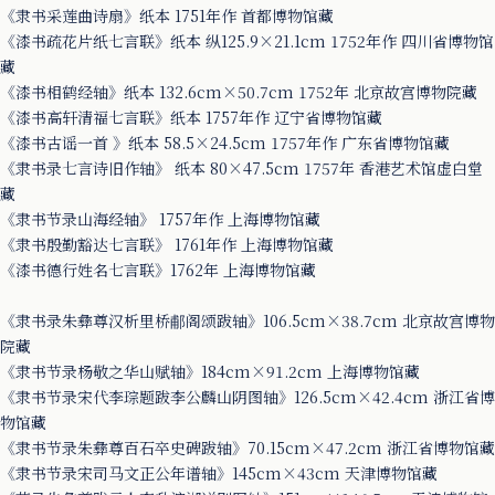
《隶书采莲曲诗扇》纸本 1751年作 首都博物馆藏
《漆书疏花片纸七言联》纸本 纵125.9×21.1cm 1752年作 四川省博物馆
藏
《漆书相鹤经轴》纸本 132.6cm×50.7cm 1752年 北京故宫博物院藏
《漆书高轩清福七言联》纸本 1757年作 辽宁省博物馆藏
《漆书古谣一首 》纸本 58.5×24.5cm 1757年作 广东省博物馆藏
《隶书录七言诗旧作轴》 纸本 80×47.5cm 1757年 香港艺术馆虚白堂
藏
《隶书节录山海经轴》 1757年作 上海博物馆藏
《隶书殷勤豁达七言联》 1761年作 上海博物馆藏
《漆书德行姓名七言联》1762年 上海博物馆藏
《隶书录朱彝尊汉析里桥郙阁颂跋轴》106.5cm×38.7cm 北京故宫博物
院藏
《隶书节录杨敬之华山赋轴》184cm×91.2cm 上海博物馆藏
《隶书节录宋代李琮题跋李公麟山阴图轴》126.5cm×42.4cm 浙江省博
物馆藏
《隶书节录朱彝尊百石卒史碑跋轴》70.15cm×47.2cm 浙江省博物馆藏
《隶书节录宋司马文正公年谱轴》145cm×43cm 天津博物馆藏