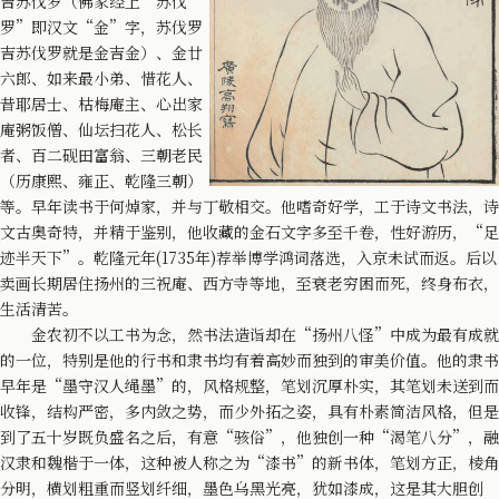
吉苏伐罗（佛家经上“苏伐
罗”即汉文“金”字，苏伐罗
吉苏伐罗就是金吉金）、金廿
六郎、如来最小弟、惜花人、
昔耶居士、枯梅庵主、心出家
庵粥饭僧、仙坛扫花人、松长
者、百二砚田富翁、三朝老民
（历康熙、雍正、乾隆三朝）
等。早年读书于何焯家，并与丁敬相交。他嗜奇好学，工于诗文书法，诗
文古奥奇特，并精于鉴别，他收藏的金石文字多至千卷，性好游历，“足
迹半天下”。乾隆元年(1735年)荐举博学鸿词落选，入京未试而返。后以
卖画长期居住扬州的三祝庵、西方寺等地，至衰老穷困而死，终身布衣，
生活清苦。
金农初不以工书为念，然书法造诣却在“扬州八怪”中成为最有成就
的一位，特别是他的行书和隶书均有着高妙而独到的审美价值。他的隶书
早年是“墨守汉人绳墨”的，风格规整，笔划沉厚朴实，其笔划未送到而
收锋，结构严密，多内敛之势，而少外拓之姿，具有朴素简洁风格，但是
到了五十岁既负盛名之后，有意“骇俗”，他独创一种“渴笔八分”，融
汉隶和魏楷于一体，这种被人称之为“漆书”的新书体，笔划方正，棱角
分明，横划粗重而竖划纤细，墨色乌黑光亮，犹如漆成，这是其大胆创