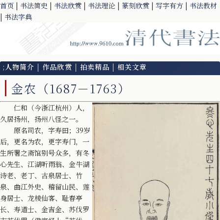
首页
|
书法简史
|
书法欣赏
|
书法理论
|
篆刻欣赏
|
写字有方
|
书法教材
|
书法字典
;
人物简介
|
作品欣赏
|
拍卖精品
|
相关文章
金农（1687－1763）
仁和（今浙江杭州）人，
久居扬州，扬州八怪之一。
原名司农，字寿田；39岁
后，更名为农，更字寿门，一
生所署之斋馆别号众多，有冬
心先生、江湖听雨翁、金牛湖
诗老、老丁、古泉居士、竹
泉、曲江外史、稽留山民、莲
身居士、龙棱仙客、耻春亭
长、寿道士、金吉金、苏伐罗