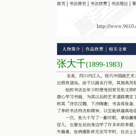
首页
|
书法简史
|
书法欣赏
|
书法理论
|
人物简介
|
作品欣赏
|
相关文章
张大千
(1899-1983)
名爰，四川内江人。现代中国画艺术大
也极有造诣。由于以画名行世，其独具风
他的书法在年少时便受到家兄张文修的
潜心学习书画，为其以后的艺术道路奠定
称其“诗宗汉魏，下涉陶谢；书各体皆备
了李的书法特点和精神，以至能够逼真地
一次，张大千写了一副对联，拿给善摩
侄儿，也曾在叔叔身边学了许多年的李健
外器重，他病重卧床无法写字时，社会上