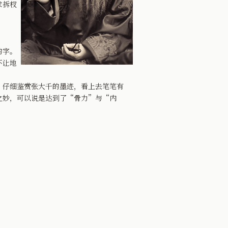
求拆杈
的字。
不让地
仔细鉴赏张大千的墨迹，看上去笔笔有
之妙，可以说是达到了“骨力”与“内