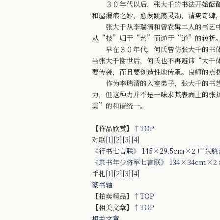
３０年代以后，张大千的书法开始酝酿
和屋漏痕之妙，愈发跳荡灵动，清隽奇肆
张大千从李瑞清和曾农髯二人的书艺中
从“技”归于“艺”而通于“道”的转折
早在３０年代，何氏曾仿张大千的书体
当张大千谢世后，何氏也不再避讳“大千
要传袭，而且要创造性地传承。良师的点
作为李瑞清的入室弟子，张大千的书艺在
力，但这种力并不是一味求其表面上的张
美”的和谐统一。
【作品欣赏】
↑TOP
对联[
1
][
2
][
3
][
4
]
《行书七言联》 145×29.5cm×2 广
《隶书年少将军七言联》 134×34cm×2 
手札[
1
][
2
][
3
][
4
]
篆书轴
【拍卖精品】
↑TOP
【相关文章】
↑TOP
相关文章