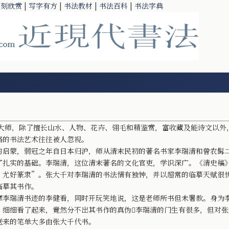
篆刻欣赏
|
写字有方
|
书法教材
|
书法百科
|
书法字典
师，除了擅长山水、人物、花卉、翎毛和精鉴赏，富收藏及能诗文以外
格的书法艺术往往被人忽视。
启蒙，弱冠之年自日本归沪，师从清末民初的著名书家李瑞清和曾农髯
了扎实的基础。李瑞清，这位清末著名的文化官吏，学识深广。《清史稿
，尤好篆隶”。张大千对李瑞清的书法情有独钟，并以超常的临摹天赋很
临摹其书作。
李瑞清书迹的李健看，同时开玩笑地说，这是老师所书但未署款。身为
，细细看了起来，竟然分不出其书作的真伪李瑞清的门生有很多，但对张
送来的笔单大多由张大千代书。