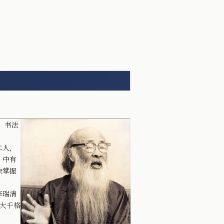
，书法
二人，
》中有
快掌握
李瑞清
大千格