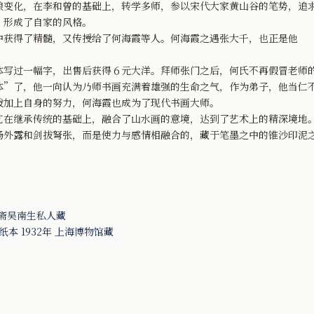
变化，在李和曾的基础上，转学多师，参以宋代大家黄山谷的笔势，追
，形成了自家的风格。
获得了精髓，又传授给了何海霞等人。何海霞之遇张大千，也正是他
。
写过一幅字，出售后获得６元大洋。拜师张门之后，何氏不再假冒老师
体”了，他一向认为乃师书画充满着雄强的生命之气，作为弟子，他当仁
拨加上自身的努力，何海霞也成为了现代书画大师。
继承传统的基础上，融合了山水画的意境，达到了艺术上的精深境地。
扬外露和剑拔弩张，而是使力与感情相融合的，藏于笔墨之中的锥沙印泥
东憨斋吴南生私人藏
纸本 1932年 上海博物馆藏