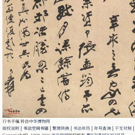
行书手稿 转自
中华博物网
版权说明
|
书法空间书铺
|
繁简转换
|
书法年历
|
年号查询
|
干支对照