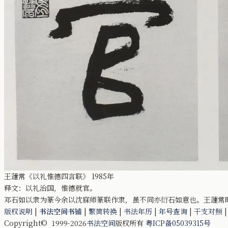
王蘧常《以礼惟德四言联》 1985年
释文：以礼治国，惟德就官。
邓石如以隶为篆今余以沈寐师篆联作隶，虽不同亦衍石如意也。王蘧常
版权说明
|
书法空间书铺
|
繁简转换
|
书法年历
|
年号查询
|
干支对照
Copyright© 1999-2026
书法空间
版权所有
粤ICP备05039315号