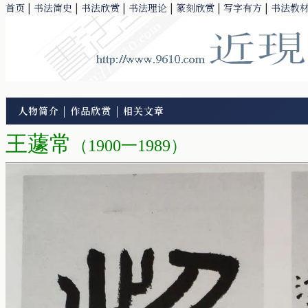
首页
|
书法简史
|
书法欣赏
|
书法理论
|
篆刻欣赏
|
写字有方
|
书法教
人物简介
|
作品欣赏
|
相关文章
王蘧常
（1900一1989）