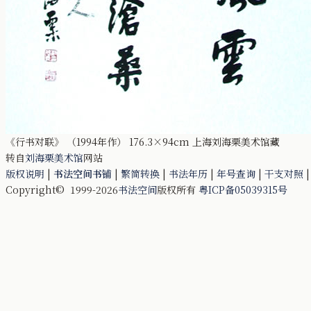
《行书对联》 （1994年作） 176.3×94cm 上海刘海栗美术馆藏
转自
刘海栗美术馆
网站
版权说明
|
书法空间书铺
|
繁简转换
|
书法年历
|
年号查询
|
干支对照
Copyright© 1999-2026
书法空间
版权所有
粤ICP备05039315号