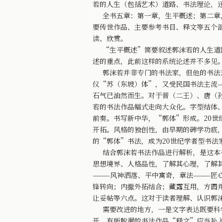
若的人生（包括艺术）道路、书法理论，
全书五章：第一章，生平概述；第二章，
要传世作品、主要参考书目、释文等五个
读、欣赏。
“生平概述”简要叙述郭沫若的人生道路
述的重点，此前这样的系统论述并不多见
郭沫若并非专门的书法家，但他的书法艺
仪“苏（东坡）体”，又受民国书法主流
石气已油然而生。对于晋（二王）、唐（
若的书法作品幅式走向大众化。字型结体
前奏。书写新中华，“郭体”形成。20世
开拓。风格的独创性，由早期的碑学功底
的“郭体”书法，成为20世纪学者型书法
结合郭沫若书法作品进行解析，是这本书
思想境界、人格品性，了解其心理，了解其
———风神洒落、平中寓奇，章法———匠
锋转向；内擫外拓结合；藏露互用，方圆
让妥帖等六点。这对于读者理解、认识郭
需要改进的地方，一是文字表达既要科学
开，有所脱漏的书法作品“释文”应当补