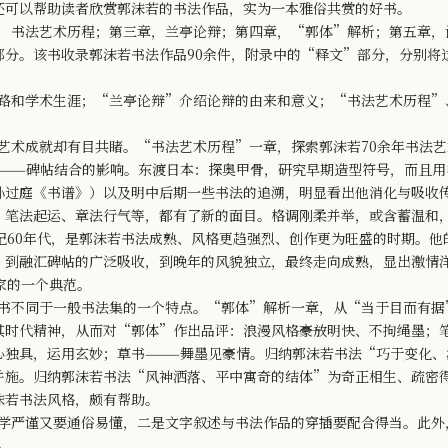
还可以帮助读者欣赏郭沫若的书法作品，实为一本雅俗共赏的好书。
书法艺术历程；第三章，兰亭论辩；第四章，“郭体”解析；第五章，
部分。该书收录郭沫若书法作品90余件，附录中的“释文”部分，分别将
和学术生涯；“兰亭论辩”介绍论辩的由来和意义；“书法艺术历程”
。
术成就却有目共睹。“书法艺术历程”一章，探索郭沫若70余年书法艺
———碑帖结合的影响。东渡日本：探奥甲骨，研究早期造型符号，而且用
孙过庭《书谱》）以及明中后期一些书法的追溯，明显看出他消化与吸收
、笔法起运、章法行气等，都有了新的面目。格调刚柔并举，或含蓄温和
纪60年代，是郭沫若书法成熟、风格更趋强烈、创作更为旺盛的时期。
，到融汇碑帖的广泛吸收，到晚年的风貌独立，最终走向成熟，显出激情
家的一个典范。
不同于一般书法集的一个特点。“郭体”解析一章，从“当于目而有据
时代精神，从而对“郭体”作出品评：浪漫风格――豪放明快、不拘绳墨；
心独具，运用玄妙；草书———舞墨见豪情。归纳郭沫若书法“巧于变化
并施。归纳郭沫若书法“风神洒落、平中寓奇的结体”为奇正相生、疏密
沫若书法风格，颇有帮助。
严谨又要通俗易懂，二是文字叙述与书法作品的穿插要配合得当。此外
入。