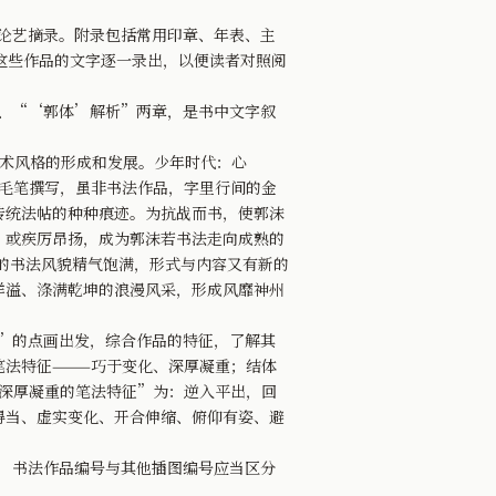
论艺摘录。附录包括常用印章、年表、主
这些作品的文字逐一录出，以便读者对照阅
、“‘郭体’解析”两章，是书中文字叙
术风格的形成和发展。少年时代：心
毛笔撰写，虽非书法作品，字里行间的金
传统法帖的种种痕迹。为抗战而书，使郭沫
，或疾厉昂扬，成为郭沫若书法走向成熟的
他的书法风貌精气饱满，形式与内容又有新的
洋溢、涤满乾坤的浪漫风采，形成风靡神州
”的点画出发，综合作品的特征，了解其
笔法特征———巧于变化、深厚凝重；结体
、深厚凝重的笔法特征”为：逆入平出，回
得当、虚实变化、开合伸缩、俯仰有姿、避
，书法作品编号与其他插图编号应当区分