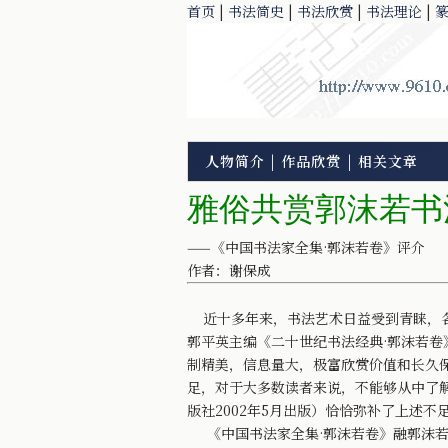
首页
|
书法简史
|
书法欣赏
|
书法理论
|
人物简介
|
作品欣赏
|
相关文章
雅俗共赏郭沫若书
——《中国书法家全集·郭沫若卷》评介
作者：谢保成
近十多年来，书法艺术日益受到青睐，各
郭平英主编《二十世纪书法经典·郭沫若卷
制精美，信息量大，极富欣赏价值和长久
足，对于大多数读者来说，不能够从中了
版社2002年5月出版）恰恰弥补了上述不
《中国书法家全集·郭沫若卷》融郭沫若