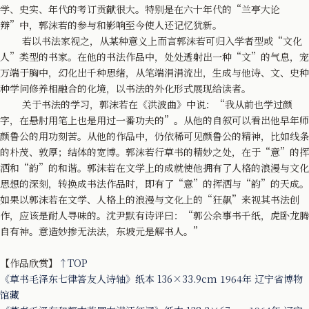
学、史实、年代的考订贡献很大。特别是在六十年代的“兰亭大论
辩”中，郭沫若的参与和影响至今使人还记忆犹新。
若以书法家视之，从某种意义上而言郭沫若可归入学者型或“文化
人”类型的书家。在他的书法作品中，处处透射出一种“文”的气息，宠
万端于胸中，幻化出千种思绪，从笔端涓涓流出，生成与他诗、文、史种
种学问修养相融合的化境，以书法的外化形式展现给读者。
关于书法的学习，郭沫若在《洪波曲》中说：“我从前也学过颜
字，在悬肘用笔上也是用过一番功夫的”。从他的自叙可以看出他早年师
颜鲁公的用功刻苦。从他的作品中，仍依稀可见颜鲁公的精神，比如线条
的朴茂、敦厚；结体的宽博。郭沫若行草书的精妙之处，在于“意”的挥
洒和“韵”的和谐。郭沫若在文学上的成就使他拥有了人格的浪漫与文化
思想的深刻，转换成书法作品时，即有了“意”的挥洒与“韵”的天成。
如果以郭沫若在文学、人格上的浪漫与文化上的“狂飙”来视其书法创
作，应该是耐人寻味的。沈尹默有诗评曰：“郭公余事书千纸，虎卧龙腾
自有神。意造妙掺无法法，东坡元是解书人。”
【作品欣赏】
↑TOP
《草书毛泽东七律答友人诗轴》纸本 136×33.9cm 1964年 辽宁省博物
馆藏