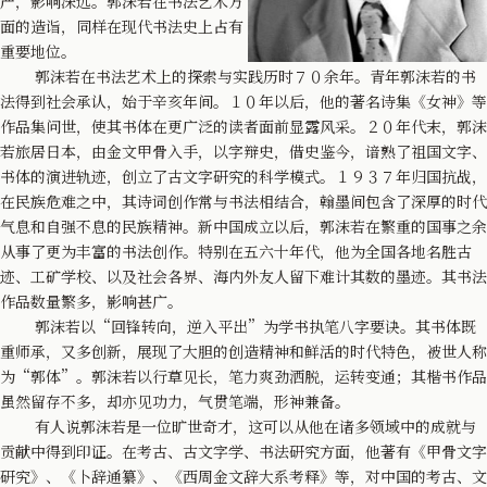
产，影响深远。郭沫若在书法艺术方
面的造诣，同样在现代书法史上占有
重要地位。
郭沫若在书法艺术上的探索与实践历时７０余年。青年郭沫若的书
法得到社会承认，始于辛亥年间。１０年以后，他的著名诗集《女神》等
作品集问世，使其书体在更广泛的读者面前显露风采。２０年代末，郭沫
若旅居日本，由金文甲骨入手，以字辩史，借史鉴今，谙熟了祖国文字、
书体的演进轨迹，创立了古文字研究的科学模式。１９３７年归国抗战，
在民族危难之中，其诗词创作常与书法相结合，翰墨间包含了深厚的时代
气息和自强不息的民族精神。新中国成立以后，郭沫若在繁重的国事之余
从事了更为丰富的书法创作。特别在五六十年代，他为全国各地名胜古
迹、工矿学校、以及社会各界、海内外友人留下难计其数的墨迹。其书法
作品数量繁多，影响甚广。
郭沫若以“回锋转向，逆入平出”为学书执笔八字要诀。其书体既
重师承，又多创新，展现了大胆的创造精神和鲜活的时代特色，被世人称
为“郭体”。郭沫若以行草见长，笔力爽劲洒脱，运转变通；其楷书作品
虽然留存不多，却亦见功力，气贯笔端，形神兼备。
有人说郭沫若是一位旷世奇才，这可以从他在诸多领域中的成就与
贡献中得到印证。在考古、古文字学、书法研究方面，他著有《甲骨文字
研究》、《卜辞通纂》、《西周金文辞大系考释》等，对中国的考古、文