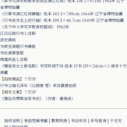
《草书毛泽东和郭末若同志满江红词》纸本 138.2×67cm 1964年 辽宁
省博物馆藏
《行草书满江红词横幅》纸本 143.3×749cm 1964年 辽宁省博物馆藏
《行书自作北上纪行轴》纸本 109.5×46.7cm 1949年 辽宁省博物馆藏
《关于中小学写字教育的题词》 1962年
江汉丘陵行书七言联
读史偶成
为荣宝斋题行书横披
书杜甫草堂联
杨雄何逊七言联
《赠吉英女士嵌名联》书写时间不详.纸本.行书.119×24cm×2 南京十竹
斋藏
【拍卖精品】
↑TOP
行书立轴毛泽东《沁园春·雪》来自嘉德拍卖
【相关文章】
↑TOP
《雅俗共赏郭沫若书法》（作者：谢保成）
版权说明
|
书法空间书铺
|
繁简转换
|
书法年历
|
年号查询
|
干支对