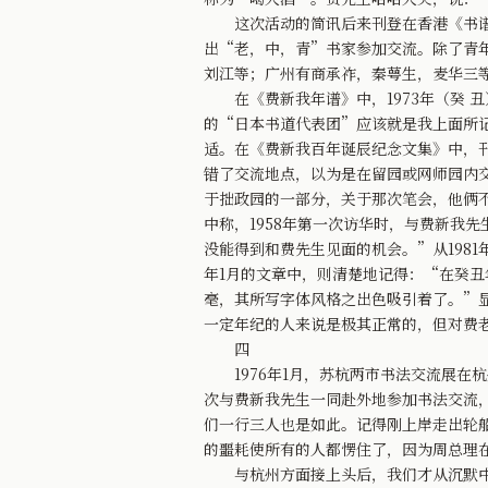
这次活动的简讯后来刊登在香港《书谱》
出“老，中，青”书家参加交流。除了青
刘江等；广州有商承祚，秦萼生，麦华三
在《费新我年谱》中，1973年（癸 
的“日本书道代表团”应该就是我上面所
适。在《费新我百年诞辰纪念文集》中，刊
错了交流地点，以为是在留园或网师园内
于拙政园的一部分，关于那次笔会，他俩不
中称，1958年第一次访华时，与费新我
没能得到和费先生见面的机会。”从1981
年1月的文章中，则清楚地记得：“在癸
毫，其所写字体风格之出色吸引着了。”
一定年纪的人来说是极其正常的，但对费
四
1976年1月，苏杭两市书法交流展在
次与费新我先生一同赴外地参加书法交流
们一行三人也是如此。记得刚上岸走出轮
的噩耗使所有的人都愣住了，因为周总理
与杭州方面接上头后，我们才从沉默中解