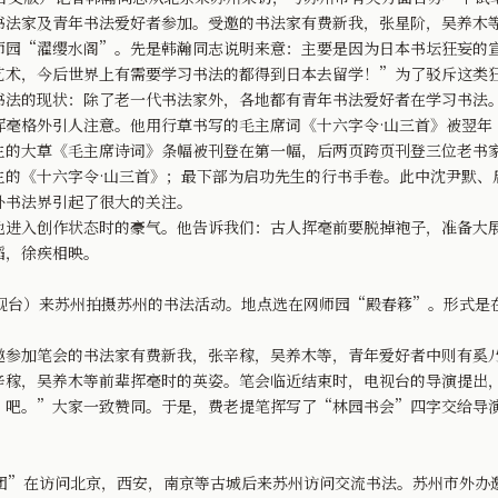
书法家及青年书法爱好者参加。受邀的书法家有费新我，张星阶，吴养木
师园“濯缨水阁”。先是韩瀚同志说明来意：主要是因为日本书坛狂妄的
艺术，今后世界上有需要学习书法的都得到日本去留学！”为了驳斥这类
书法的现状：除了老一代书法家外，各地都有青年书法爱好者在学习书法
挥毫格外引人注意。他用行草书写的毛主席词《十六字令·山三首》被翌年
生的大草《毛主席诗词》条幅被刊登在第一幅，后两页跨页刊登三位老书
生的《十六字令·山三首》；最下部为启功先生的行书手卷。此中沈尹默、
外书法界引起了很大的关注。
入创作状态时的豪气。他告诉我们：古人挥毫前要脱掉袍子，准备大展
蹈，徐疾相映。
视台）来苏州拍摄苏州的书法活动。地点选在网师园“殿春簃”。形式是
加笔会的书法家有费新我，张辛稼，吴养木等，青年爱好者中则有奚乃
，吴养木等前辈挥毫时的英姿。笔会临近结束时，电视台的导演提出，
’吧。”大家一致赞同。于是，费老提笔挥写了“林园书会”四字交给导
团”在访问北京，西安，南京等古城后来苏州访问交流书法。苏州市外办