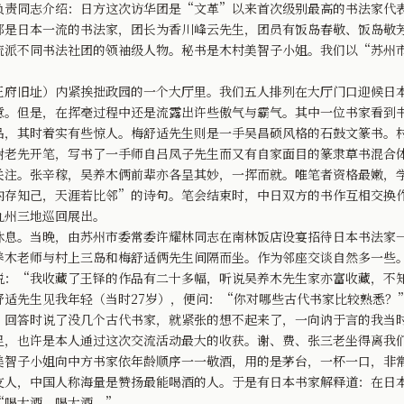
负责同志介绍：日方这次访华团是“文革”以来首次级别最高的书法家代
都是日本一流的书法家，团长为香川峰云先生，团员有饭岛春敬、饭岛敬
流派不同书法社团的领袖级人物。秘书是木村美智子小姐。我们以“苏州
旧址）内紧挨拙政园的一个大厅里。我们五人排列在大厅门口迎候日本
意。但是，在挥毫过程中还是流露出许些傲气与霸气。其中一位书家看到
品，其时着实有些惊人。梅舒适先生则是一手吴昌硕风格的石鼓文篆书。
谢老先开笔，写书了一手师自吕凤子先生而又有自家面目的篆隶草书混合
关注。张辛稼，吴养木俩前辈亦各呈其妙，一挥而就。唯笔者资格最嫩，
内存知己，天涯若比邻”的诗句。笔会结束时，中日双方的书作互相交换
九州三地巡回展出。
。当晚，由苏州市委常委许耀林同志在南林饭店设宴招待日本书法家一
养木老师与村上三岛和梅舒适俩先生间隔而坐。作为邻座交谈自然多一些
说：“我收藏了王铎的作品有二十多幅，听说吴养木先生家亦富收藏，不
舒适先生见我年轻（当时27岁），便问：“你对哪些古代书家比较熟悉？
，回答时说了没几个古代书家，就紧张的想不起来了，一向讷于言的我当
足，也许是本人通过这次交流活动最大的收获。谢、费、张三老坐得离我
美智子小姐向中方书家依年龄顺序一一敬酒，用的是茅台，一杯一口，非
友人，中国人称海量是赞扬最能喝酒的人。于是有日本书家解释道：在日
“喝大酒，喝大酒。”