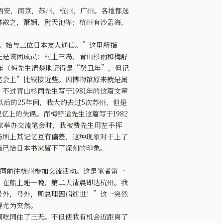
西安，南京，苏州，杭州，广州。各地都选
林散之，萧娴，尉天池等；杭州有沙孟海，
。始与三位日本友人通信。”这里所指
正是该团成员：村上三岛，青山杉雨和梅舒
年（梅先生清楚地记得是“癸丑年”，但记
笔会上”比较接近些。因博物馆原来就是属
过青山杉雨先生写于1981年的这篇文章
以后的25年间，我大约去过5次苏州，但是
记忆上的失误。而梅舒适先生这篇写于1982
家举办交流笔会时，我被费先生用左手挥
场所上其记忆互有偏差，这种现象对于上了
诣已给日本书家留下了深刻的印象。
一同前往杭州参加交流活动。这是笔者第一
，在船上睡一晚，第二天清晨即达杭州。我
号外，号外，周总理因病逝世！”这一突然
得尤为突然。
吃同住了三天。不但使我有机会近距离了