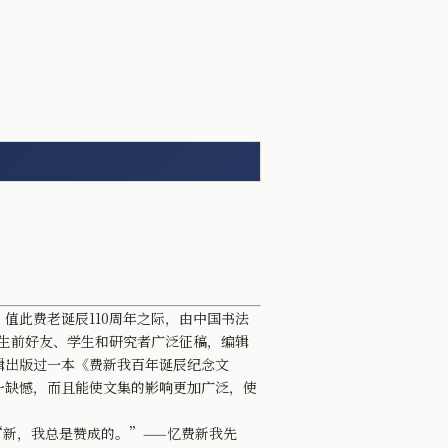
此费老诞辰110周年之际，由中国书法
的生前好友、学生和研究者广泛征稿，编辑
辑出版过一本《费新我百年诞辰纪念文
一缺憾，而且能使文集的影响更加广泛，使
“新，我总是赞成的。”——忆费新我先