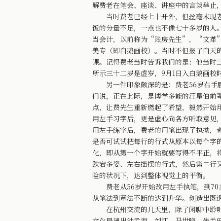
解费老在笔会、座谈、讲座中的言谈举止
当时费老已经七十开外，但丝毫未现老态
饭的分量不足，一点也不像七十多岁的人
当会计，以前称为“账房先生”，“文革
美专（即白鹅画校）。当时不但报了白天
课。记得费老当时告诉我们的是：他当时
所示三十二岁是虚岁，9月1日入白鹅画校
另一件印象颇深的是：费老56岁右手腕
们说，正在此际，是博学多能的汪星伯前
点，让费先生重新燃起了希望，毅然开始
用左手习字后，更是虚心向各方听取意见
用左手练字后，费老的用笔出现了执拗，
是否可试试把每行的行式从原本以每个字
化，即从第一个字开始就要写得不平正，
跌宕多姿、左右摇摆的行式，然后第二行
险的状况下，达到整体视觉上的平衡。
费老从56岁开始改用左手执笔，到70
从笔法到章法不断的达到升华。创造出既
在杭州交流的几天里，除了闲聊中聆听费
文化局请出沙孟海，刘江，马世晓，朱关