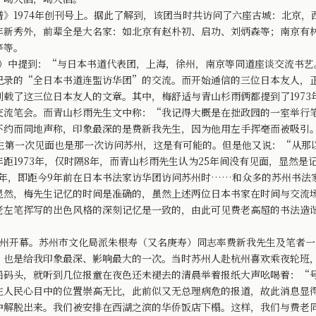
1974年创刊号上。据此了解到，该团当时共访问了六座古城：北京，
年新秀外，前辈全是大名家：如北京有赵朴初、启功、刘炳森等；南京有
等等。
丑）中提到：“与日本书道代表团，上海，徐州，南京等同道座谈交流书艺
记录的“全日本书道连盟访华团”的交流。而开始通信的三位日本友人，
载了这三位日本友人的文章。其中，梅舒适与青山杉雨俩都提到了1973
交流笔会。而青山杉雨先生文中称：“我记得大概是在拙政园的一室举行
约而同地声称，印象最深的是费新我先生，因为他用左手挥毫而被吸引。不
先生第一次见面也是那一次访问苏州，这是有可能的。但是他又说：“从那
年距1973年，仅时隔8年，而青山杉雨先生认为25年间没有见面，显然是
丑年，即距今9年前在日本书法家访华团访问苏州时……和众多的苏州书法
显然，梅先生记忆的时间是准确的，虽然上述两位日本书家在时间与交流
老左笔挥写的出色风格的深刻记忆是一致的，由此可见费老高超的书法造
杭州开幕。苏州市文化局派朱根寿（又名庚寿）同志率费新我先生及笔者
，也是给我印象最深、影响最大的一次。当时苏州人赴杭州喜欢乘夜轮班
船码头，就听到几位报童在夜色还未褪去的清晨举着报纸大声吆喝着：“
在人民心目中的位置崇高无比，此前似又无总理病危的报道，故此消息显
脱出来。我们被安排在西湖之滨的华侨饭店下榻。这样，我们与费老同