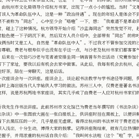
，由杭州市文化局领导介绍杭方书家，出现了一点小小的尴尬。当时“文
可该人为革命队伍中人，这是一种“政治待遇”。现在的年轻人是体会不
果不被称为“同志”，心中至少会“咯噔”一下，想：“我难道不是革命
碰上了这种情况。杭方领导开始介绍“沙孟海同志”突然发觉不对，赶
时脸色便一下子阴沉下来，然后双方人员介绍中，全部带有“同志”的称
我俩当时又是工人，自然是“革命队伍中人”。不过我才不管参加交流的沙
的尊敬。费老与根寿似乎也没有在乎这一点，与沙老及杭州书家们都客客
来在一次恰巧沙老与笔者被安排坐同一辆吉普车外出活动（究竟参加什
写下了家址，要我以后有机会去家中做客。从此后，我每有机会去杭州，
泡好茶，陪在一旁聊天，这是后话。
座谈会与一次讲座。座谈会上，谈论起书法教学与学书途径等问题，探
当时上海出版当代人字帖供人学习的做法。苏州三人中，仅费老是著名书
这样，说是苏杭两地书家座谈，其实几乎成了由费老一人应对杭州书家们
先生作书法讲座。此前苏州市文化馆已为费老当年撰写的《书法杂谈》
法杂谈》中一张图放大画在一张白报纸上，供讲座时挂在黑板上，以便讲
看下去黑压压的一片，几乎是座无虚席。看得出杭州的书法界对于费老莅
深入浅出，十分生动，博得大家的鼓掌。记得讲座刚结束，就有几位热情
老握手，并用浓重的杭州话自我介绍：“我叫何水法啦（这个“啦”字，