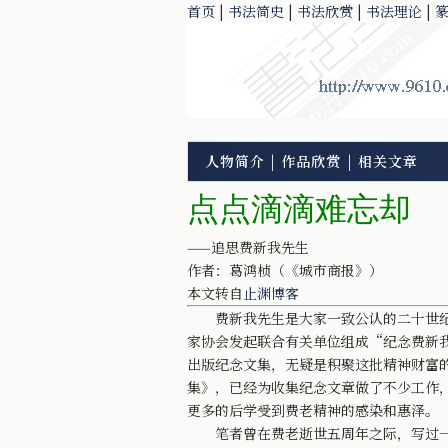
首页
|
书法简史
|
书法欣赏
|
书法理论
|
人物简介
|
作品欣赏
|
相关文章
点点滴滴难忘却
——追思费新我先生
作者：葛鸿桢（《城市商报》）
本文转自
止渊博客
费新我先生是大家一致公认的二十世纪最
家协会发起联合有关单位组成“纪念费新我
出版纪念文集，无疑是积聚这批精神财富
集》，已经为收集纪念文章做了不少工作
更多的后学受到费老精神的感染和惠泽。
笔者曾在费老逝世五周年之际，写过一篇不