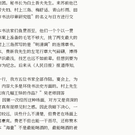
表团。秘书长为白土吾夫先生。来苏前他已
芳夫妇、村上三岛、梅舒适、青山杉雨、田
市书法印章研究组”的名义与日方进行交
书法家们鱼贯而至，他们一个个以一贯
书案上准备的毛笔不够大，挑了两支最大的
村上三岛挥写的是“明清调”的连绵草书。
体，费新我先生的左笔行草大气磅礴，博得
学识最浅，技艺也远不如前辈。但想到要为
作为纪念。后来从《人民日报》报道得知，
行，我方五位书家全部作陪。宴会上，为
。内容大多是环绕书法史方面的。村上先生
知有几幅王铎的作品？”吴老师回答
”因第一次经历这种场面，对方又是资深的
时真有捉襟见肘之感。因此我暗下决心，一
们较远，谈些什么不清楚，但费老在场面上
常豪爽。费老不但也能一干而尽，还称赞木
本“海量”不是最能喝酒的，最能喝酒的被