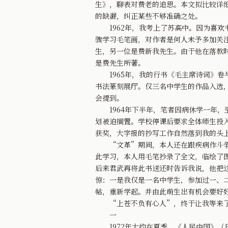
生》，聊表对费老的追思。本文拟比较详
的缺漏，纠正某些不够准确之处。
1962年，我考上了苏高中。因为喜欢
骤学习毛笔画，对作者是何人未予多加关
生，另一位是费新我先生。由于他在落款
是费先生所著。
1965年，我的行书《毛主席诗词》卷
书法篆刻展厅。仅三名中学生的作品入选
会提到。
1964年下半年，笔者因病休学一年，至
划被迫搁置。学校停课后要求全体师生投
获奖，大字报的抄写工作自然落到我的头
“文革”期间，本人还在跟疾病作斗争。
此学习，本人用毛笔抄录了全文，临绘了
后来君武再将此书送还时告诉我说，他把
惊：一是我仅是一名中学生，参加过一、
帖，重新学起。并由此萌生出有机会要好
“上苍不负有心人”，终于让我等来了
一
1972年大约在夏季，《人民中国》（