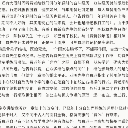
，还有大段时间听费老给我们讲他年轻时的奋斗经历，这些经历犹能激发
。行走时腰背挺直，健步如风，当年用餐还讲定量，每人每餐用饭三两
。费老谈到他年轻时的奋斗经历也很感人。他告诉我们，年轻时曾在上海
”期间不太好听，其实用现在的话来说，会计也是给老板打工的）。由于
的班，还报了晚上的班。有感于费新我先生的勤奋好学，陈秋草先生只收
三十岁，陈秋草先生二十九岁，却已当了校长。与《费新我年谱》相对照
时，费先生还未过生日，正是三十周岁，可见费老的记忆是准确的。
患骨关节结核，医治无效，一个画家右腕坏了，不能再作画，自然十分
辈给费先生指点迷津。汪老告诉费先生历史上有高凤翰以左手作书，劝费
用左手练习书法。费老能在“奔六”之际，自强不息，从头学起，确实为
，以图改进。他告诉我说，在众多给他指点的同仁中，给他影响最大的是
奇崛的形象，但结字，章法仍嫌太平正。亚明先生向费老指出了其用笔与
的中心线对直改为每个字的重心在笔直的中轴线左右摇摆的行式。费老采
将首字结构略加变化，造成或左倾、或右倒的险象，然后让第二字在补救
又与第一行采取揖让相间，如公主与担夫争道的原理，逐一布白。第三行
多岁讲给我听这一章法上的改变时，已经能十分自如而熟练的运用他经过
迥异于时人，又不同于古人的面目全新、格调高雅的“费体”行草来。
老自己奋斗经历与学书途径颇有收获外，与费老一同参加与杭州同道的
田，闵学林五位书家参加交流，也是一个“老中青”的阵容。而苏州原本