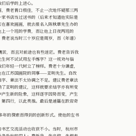
我们后学的上进心。
，费老胃口极佳，不止一次地怀疑那三两
一家书店当过送书的（后来才知道他实际是
实在喜欢画画，就去报名入陈秋草先生办的
他上一个班的学费，而让他上日夜两班的
，费老说当时三十岁应是周岁，而《年谱》
痛苦，而且对前途也有些迷茫。费老告诉我
先生何不试试用左手练字？这一规劝与指
我们年轻一代树立了榜样。费老十分谦虚，
他在江苏国画院的同事——亚明先生。自改
结字、章法不太协调之不足。建议费老章法
纳了亚明的建议，这样就要求结字亦有所变
中产生新的险象，这样逐字因势而变，产生
、第四行，以此类推。最后是通篇在跌宕奇
多年的探索而得到的创新形式。使他的左书
书艺交流活动也收获不小。当时，杭州市
准备赴杭的四人：费新我，张辛稼，朱根寿