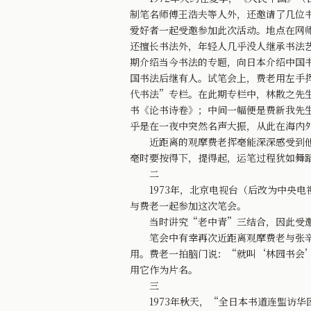
制笔名师傅王浩夫等人外，还邀请了几位
爱好者一起受邀参加此次活动。地点在网
还擅长书法外，年轻人几乎没人继承书法
期介绍当今书法的专题，向日本介绍中国
国书法后继有人。试笔会上，费老用左手
代书法”专栏。在此期专栏中，林散之先
书《论书诗卷》；中间一幅便是费新我先
乎是在一夜中突然名声大振，从此在海内
近距离的观摩费老挥毫能深深感受到他进
毫时要按得下，提得起，运笔过程犹如舞
二
1973年，北京电视台（后改为中央电
与费老一起参加这次笔会。
当时讲究“老中青”三结合，因此受邀参
笔会中有幸再次近距离观摩费老与张辛稼
用。费老一拍脑门说：“就叫‘林园书会
用它作为片名。
三
1973年秋天，“全日本书道连盟访华