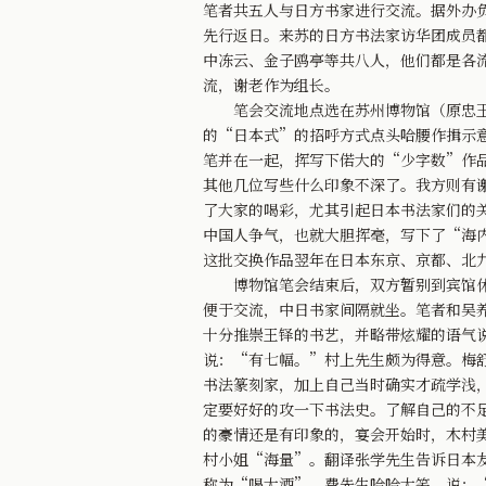
笔者共五人与日方书家进行交流。据外办
先行返日。来苏的日方书法家访华团成员
中冻云、金子鸥亭等共八人，他们都是各
流，谢老作为组长。
笔会交流地点选在苏州博物馆（原忠王府
的“日本式”的招呼方式点头哈腰作揖示
笔并在一起，挥写下偌大的“少字数”作
其他几位写些什么印象不深了。我方则有
了大家的喝彩，尤其引起日本书法家们的
中国人争气，也就大胆挥毫，写下了“海
这批交换作品翌年在日本东京、京都、北
博物馆笔会结束后，双方暂别到宾馆休息
便于交流，中日书家间隔就坐。笔者和吴
十分推崇王铎的书艺，并略带炫耀的语气
说：“有七幅。”村上先生颇为得意。梅
书法篆刻家，加上自己当时确实才疏学浅
定要好好的攻一下书法史。了解自己的不
的豪情还是有印象的，宴会开始时，木村
村小姐“海量”。翻译张学先生告诉日本
称为“喝大酒”。费先生哈哈大笑，说：