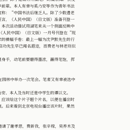
等前辈。本人有幸与奚乃安等作为青年书法
宣称：“中国书法后继乏人。除了少数遗老
狂言，《人民中国》（日文版）准备刊登一
。本次活动借试用湖笔来从一个侧面反映中
《人民中国》（日文版）一月号刊登在“现
家的横幅手卷：最上一幅为沈尹默先生的行
启功先生早已闻名遐迩，而费老与林老则似
身手，动笔前要磨得墨浓，蘸得笔饱，挥
在园林中举办一次笔会。笔者又有幸被选中
安、本人及当时还是中学生的谭以文。
应该给这个片子题个片名，以便在播出时
演。后来看到北京电视台播出该片时，果然
邀请了谢孝思，费新我，张辛稼，吴养木及