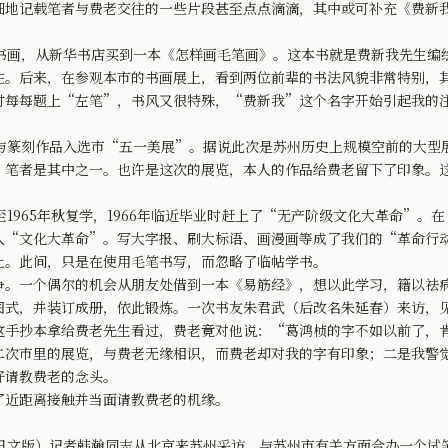
细地记载笔者与费老交往的一些片段甚至点点滴滴，其中或可补充《费新
书画，从新华书店买到一本《怎样画毛笔画》。这本书就是费新我先生编
注。后来，在参观本市的书画展上，看到两位前辈的书法风貌非常特别，其
时每每题上“左笔”，书风又很特殊，“费新我”这个名字开始引起我的
与篆刻作品入选市“五一美展”。据说此次是苏州历史上规模空前的大型
，笔者是其中之一。也许是这次的展览，本人的作品给费老留下了印象。
1965年秋复学，1966年临近毕业时赶上了“无产阶级文化大革命”。
入“文化大革命”。写大字报、刷大标语、画漫画等成了我们的“革命行
上。此间，只是在使用毛笔书写，而忽略了临帖学书。
一个偶尔的机会从朋友处借到一本《易筋经》，想以此学习，籍以祛病
图式，并装订成册，依此锻炼。一次书友朱君武（后改名朱延春）来访，
这手抄本拿给费老先生看过，费老竟对他说：“葛鸿桢的字不如以前了，
二次市里的展览，与费老无缘相识，而费老却对我的字有印象；二是我警
好请教费老的念头。
近距离接触并当面请教费老的机缘。
日文版）记者韩瀚同志从北京来苏州采访，与苏州市有关方面合办一个试