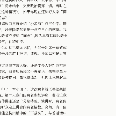
革”尚未结束，突出政治贯穿一切。当时在
到这种情况的，如果你现在还称呼人家“同
同志？”
紧改口重新介绍“沙孟海”仅三个字。既
呼，沙老隐隐然显出一点不自在的感觉。我
老被不被称“同志”,因为早有耳闻沙老书
气气，礼貌相待。
么活动已毫无记忆，无非是出席开幕式或
必去沙老府上拜访，请教。沙师母亦是大家
讨到底学古人好，还是学今人好？苏杭两
法家，我资历尚浅又不善辩论。朱根寿虽为
的各种提问。虽气氛热烈，但仍让我想起三
印了一本小册子。这次费老就以书法杂谈
解。第二天我们陪费老参加讲座，费老让我
杭作讲座还是十分期待的。演讲时，费老侃
的听众走上讲台向费老请教。突然，有一位
可能是杭州话中的“下搭头”，与普通话中