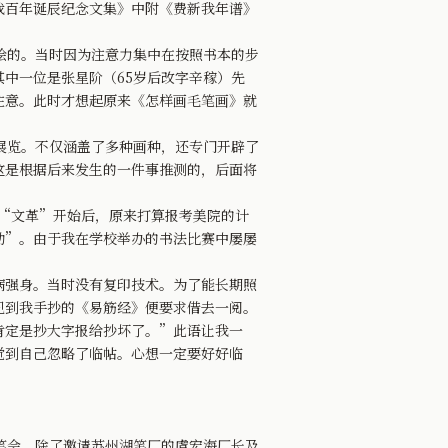
我百年诞辰纪念文集》中附《费新我年谱》
绘的。当时因为注意力集中在按照书本的步
中一位是张星阶（65岁后改字辛稼）先
注意。此时才想起原来《怎样画毛笔画》就
展览。不仅涵盖了多种画种，还专门开辟了
这是根据后来发生的一件事推测的，后面将
在“文革”开始后，原来打算报考美院的计
动”。由于我在学校举办的书法比赛中屡屡
强身。当时没有复印技术。为了能长期照
见到我手抄的《易筋经》便要求借去一阅。
肯定是抄大字报给抄坏了。”此语让我一
觉到自己忽略了临帖。心想一定要好好临
笔会。除了邀请苏州湖笔厂的虞宏海厂长及