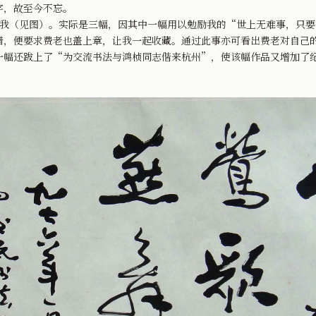
字，故至今不忘。
（见图）。实际是三幅，因其中一幅用以勉励我的“世上无难事，只要
惜，便要求费老也盖上章，让我一起收藏。通过此事亦可看出费老对自己
一幅还跋上了“为交流书法与鸿桢同志偕来杭州”，使该幅作品又增加了