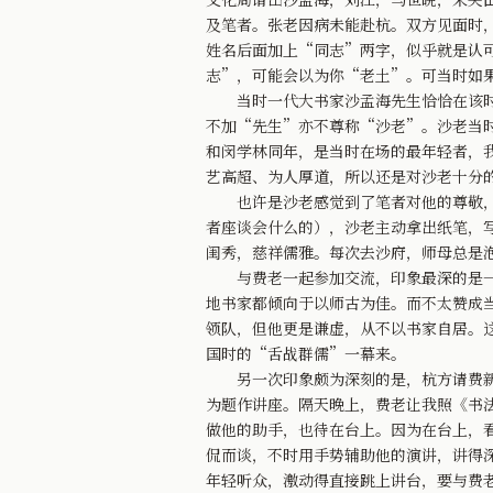
及笔者。张老因病未能赴杭。双方见面时
姓名后面加上“同志”两字，似乎就是认
志”，可能会以为你“老土”。可当时如
当时一代大书家沙孟海先生恰恰在该时，
不加“先生”亦不尊称“沙老”。沙老当
和闵学林同年，是当时在场的最年轻者，
艺高超、为人厚道，所以还是对沙老十分
也许是沙老感觉到了笔者对他的尊敬，后
者座谈会什么的），沙老主动拿出纸笔，
闺秀，慈祥儒雅。每次去沙府，师母总是
与费老一起参加交流，印象最深的是一次
地书家都倾向于以师古为佳。而不太赞成
领队，但他更是谦虚，从不以书家自居。
国时的“舌战群儒”一幕来。
另一次印象颇为深刻的是，杭方请费新我
为题作讲座。隔天晚上，费老让我照《书
做他的助手，也待在台上。因为在台上，
侃而谈，不时用手势辅助他的演讲，讲得
年轻听众，激动得直接跳上讲台，要与费