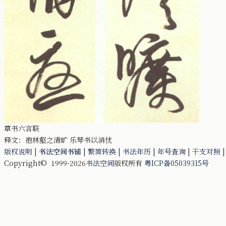
草书六言联
释文：抱林壑之清旷 乐琴书以消忧
版权说明
|
书法空间书铺
|
繁简转换
|
书法年历
|
年号查询
|
干支对照
Copyright© 1999-2026
书法空间
版权所有
粤ICP备05039315号