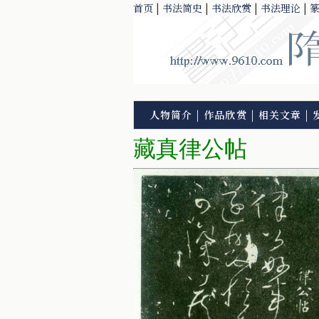
首页
|
书法简史
|
书法欣赏
|
书法理论
|
人物简介
|
作品欣赏
|
相关文章
|
藏真律公帖