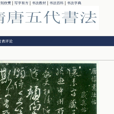
篆刻欣赏
|
写字有方
|
书法教材
|
书法百科
|
书法字典
发表评论