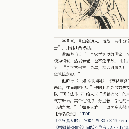
字鲁直，号山谷道人，涪翁，洪州分宁（
士”，开创江西诗派。
黄庭坚出身于一个家学渊博的世家，父亲
极为相似，热衷佛老，也不逊于苏。《宋
说：“余学草书三十余年，初以周越为师
窥笔法之妙。”
他的行书，如《松风阁》,《苏轼寒食诗
遇风，往而却回也。”他的起笔处欲右先
以“画竹法作书”给人以“沉着痛快”的
气宇轩昂。其个性特点十分显著，学他的
飞动之意。”“如高人雅士，望之令人敬
【作品欣赏】
↑TOP
《花气薰人帖》 纸本行书 30.7×43.2
《廉颇蔺相如传》白纸本草书 33.7×184