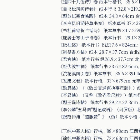
《送四十九侄诗》卷 纸本行楷书，35.5×1
《自书松风阁诗卷》 纸本行书 32.8×219
《题苏轼寒食帖跋》 纸本 34.3×64cm
《李白忆旧游诗草书卷》 纸本草书 37×3
《书杜甫寄贺兰铦诗》 纸本草书 34.7×6
《庞居士寒山子诗卷》 纸本行书 29.1×21
《砥柱铭》 纸本行书 书法37.6×824cm；
《制婴香方帖》纸本 28.7×37.7cm 台
《君宜帖》 纸本行书 纵26.9×37.7cm
《经伏波神祠》 纸本行书 33.6×82.6
《浣花溪图引卷》纸本草书，35.5×391.
《发愿文卷》纸本行楷，33×679cm 
《勤恳帖》（《致公言通直执事尺牍》）纸本行
《齐君帖》（又称《致齐君尺牍》）纸本行书 
《题王诜诗帖》 纸本行书 29.2×22.3c
《李公麟"五马图"题记跋语》（珂罗版）
《跋范仲淹“道服赞”》（伪）纸本小楷 
《王纯中墓志铭》行楷，88×88cm 江
《徐纯中墓志铭》行楷，72×63cm 江