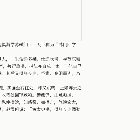
俱游学苏轼门下，天下称为“苏门四学
人，一生命运多桀，仕途坎坷，与苏东坡
甫，善行草书，楷法亦自成一家。”他自己
意。其后又得张长史、怀素、高闲墨迹，乃
腕，实画至右住处，却又跳转，正如阵云之
；收笔处回锋藏颖。善藏锋，注意顿挫，
，纵伸横逸，如荡桨、如撑舟，气魄宏大，
书，赵孟俯说：“黄太史书，得张长史圆劲