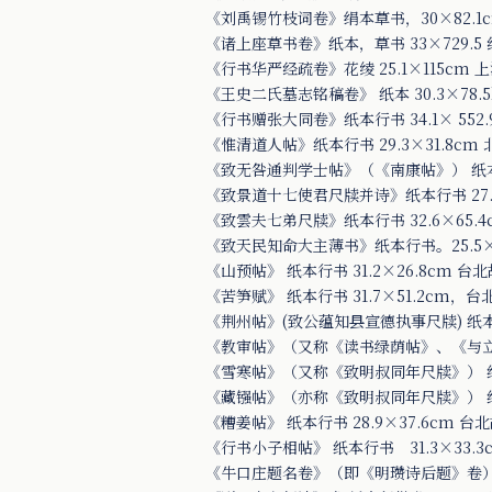
《刘禹锡竹枝词卷》绢本草书，30×82.1
《诸上座草书卷》纸本，草书 33×729.5
《行书华严经疏卷》花绫 25.1×115cm 
《王史二氏墓志铭稿卷》 纸本 30.3×78.5
《行书赠张大同卷》纸本行书 34.1× 55
《惟清道人帖》纸本行书 29.3×31.8c
《致无咎通判学士帖》（《南康帖》） 纸本行
《致景道十七使君尺牍并诗》纸本行书 27.8×47
《致雲夫七弟尺牍》纸本行书 32.6×65.
《致天民知命大主薄书》纸本行书。25.5×
《山预帖》 纸本行书 31.2×26.8cm 
《苦笋赋》 纸本行书 31.7×51.2cm，
《荆州帖》(致公蕴知县宣德执事尺牍) 纸本行书
《教审帖》（又称《读书绿荫帖》、《与立之承
《雪寒帖》（又称《致明叔同年尺牍》） 纸本
《藏镪帖》（亦称《致明叔同年尺牍》） 纸本
《糟姜帖》 纸本行书 28.9×37.6cm 
《行书小子相帖》 纸本行书 31.3×33.
《牛口庄题名卷》（即《明瓒诗后题》卷）2