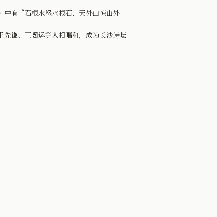
》中有“石根水怒水根石，天外山惊山外
王先谦、王闿运等人相唱和，成为长沙诗坛