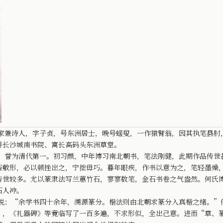
诗人，字子贞，号东洲居士，晚号蝯叟，一作猿臂翁，因其执笔县肘
讲长沙城南书院、寓长高码头东洲草堂。
为清代第一。初习颜，中年博习南北朝书，笔法刚健，此期作品传世
俗敷形，必以顿挫出之，宁拙毋巧。暮年眼疾，作书以意为之，笔轻墨燥
传世较多。尤以篆隶法写兰蕙竹石，寥寥数笔，金石书卷之气盎然。何氏
石人冲。
“余学书四十余年，溯源篆分。楷法则由北朝求篆分入真楷之绪。”
》，《礼器碑》等竟临写了一百多遍，不求形似，全出己意。进而“草、篆