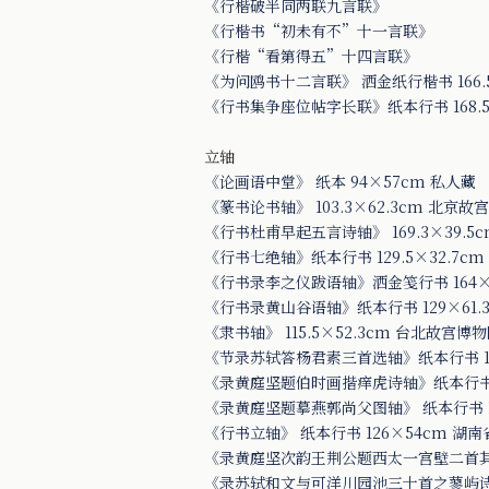
《行楷破半同两联九言联》
《行楷书“初未有不”十一言联》
《行楷“看第得五”十四言联》
《为问鸥书十二言联》 洒金纸行楷书 166.
《行书集争座位帖字长联》纸本行书 168.5
立轴
《论画语中堂》 纸本 94×57cm 私人藏
《篆书论书轴》 103.3×62.3cm 北京
《行书杜甫早起五言诗轴》 169.3×39.5
《行书七绝轴》纸本行书 129.5×32.7c
《行书录李之仪跋语轴》洒金笺行书 164×3
《行书录黄山谷语轴》纸本行书 129×61.
《隶书轴》 115.5×52.3cm 台北故宫博
《节录苏轼答杨君素三首选轴》纸本行书 12
《录黄庭坚题伯时画揩痒虎诗轴》纸本行书 1
《录黄庭坚题摹燕郭尚父图轴》 纸本行书 1
《行书立轴》 纸本行书 126×54cm 湖
《录黄庭坚次韵王荆公题西太一宫壁二首其一诗
《录苏轼和文与可洋川园池三十首之蓼屿诗轴》