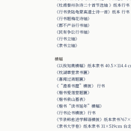
《杜甫秦州杂诗二十首节选轴 》纸本行书 13
《行书录陆龟蒙高道士诗一首》纸本 行书 16
《行书题梅花诗轴》
《郡不产谷行书轴》
《民有争讼行书轴》
《行书立轴》
《隶书立轴》
横幅
《以俟知奧横幅》纸本隶书 40.5×114.4
《枕湖草堂隶书匾》
《喜闻过斋题匾》
《“澹香书屋”横披》 行书
《楷书爱莲堂题匾》
《楷书泉山墓表》
《楷书“读书延年”横幅》
《行书论书横披》行书
《节录韩愈进学解语横披》纸本隶书?67×1
《隶书大字卷》纸本隶书 31×519cm 