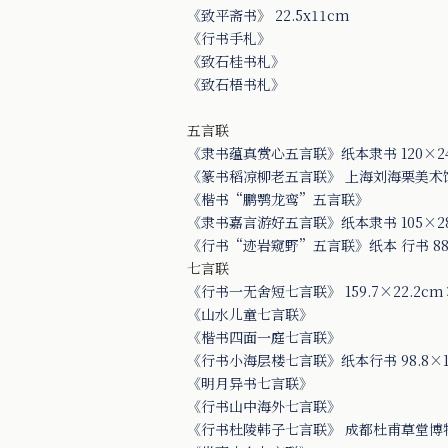
《致平斋书》 22.5x11cm
《行书手札》
《致石桂书札》
《致石梧书札》
五言联
《隶书蕴真赏心五言联》纸本隶书 120×2
《篆书稻凉柳老五言联》 上海刘海栗美术
《楷书“鹏鹗龙鸾”五言联》
《隶书嘉言游好五言联》纸本隶书 105×2
《行书“迹岩窥野”五言联》纸本 行书 88.
七言联
《行书一无舍短七言联》 159.7×22.2c
《山水儿童七言联》
《楷书四面一庭七言联》
《行书小海层楼七言联》纸本行书 98.8×1
《明月异书七言联》
《行书山中海外七言联》
《行书杜陵韩子七言联》 成都杜甫草堂博