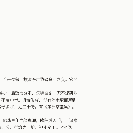
，若开劲弩，故取李广猿臂弯弓之义。官至
甚少。后致力分隶，汉魏名刻，无不深研熟
，不若中年之沉着俊爽，每有笔未至而意到
博学多才，尤工于诗。有《东洲草堂集》。
何绍基早年由颜真卿，欧阳通入手，上追秦
、分、行熔为一炉，神龙变 化，不可测