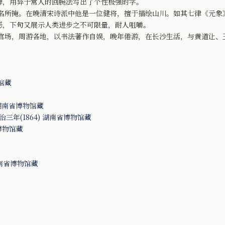
碑，用异于常人的回腕法写出了个性极强的字。
掩。在晚清宋诗派中他是一位健将，擅于描绘山川。如其七律《元象
恶，下句又展示人类进步之不可限量，耐人咀嚼。
，周游各地，以书法著作自娱，晚年倦游，在长沙生活，与黄道让、
馆藏
湖南省博物馆藏
同治三年(1864) 湖南省博物馆藏
省博物馆藏
湖南省博物馆藏