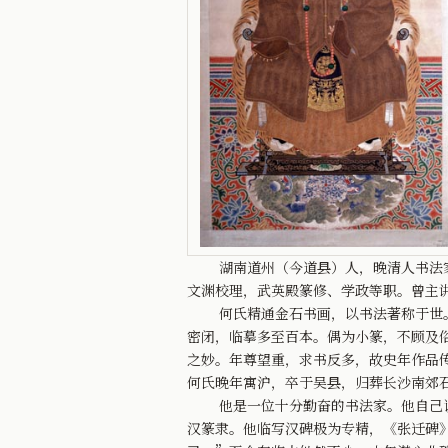
湖南道州（今道县）人，晚清人书法家兼
文渊校理，武英殿篆修、学政等职。曾主
何氏精通金石书画，以书法著称于世。誉
密闭，临摹多至百本。偶为小篆，不顾及
之妙。年尊望重，求书反多，故史年作品
何氏晚年寓沪，卒于吴县，归葬长沙南郊
他是一位十分勤奋的书法家。他自己说：
汉篆隶。他临写汉碑极为专精，《张迁碑