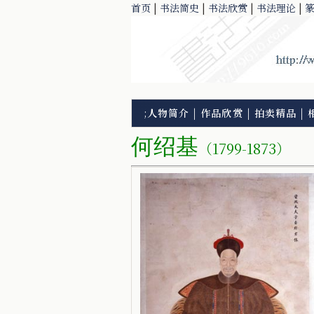
首页
|
书法简史
|
书法欣赏
|
书法理论
|
;
人物简介
|
作品欣赏
|
拍卖精品
|
何绍基
（1799-1873）