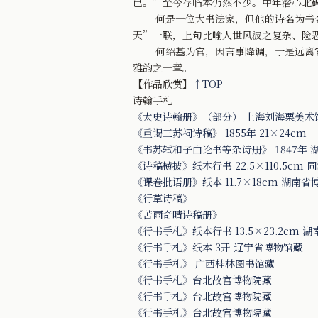
已。”至今存临本仍然不少。中年潜心北
何是一位大书法家，但他的诗名为书名所
天”一联，上句比喻人世风波之复杂、险
何绍基为官，因言事降调，于是远离官场
雅韵之一章。
【作品欣赏】
↑TOP
诗翰手札
《太史诗翰册》（部分） 上海刘海栗美术
《重谒三苏祠诗稿》 1855年 21×24cm
《书苏轼和子由论书等杂诗册》 1847年 
《诗稿横披》纸本行书 22.5×110.5cm 
《课卷批语册》纸本 11.7×18cm 湖南
《行草诗稿》
《苦雨奇晴诗稿册》
《行书手札》纸本行书 13.5×23.2cm 
《行书手札》纸本 3开 辽宁省博物馆藏
《行书手札》 广西桂林图书馆藏
《行书手札》台北故宫博物院藏
《行书手札》台北故宫博物院藏
《行书手札》台北故宫博物院藏