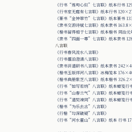
《行书“炼句心似”七言联》纸本行书 129.
《行书室无庭有七言联》纸本行书 120×2
《篆书“金钟翠竹”七言联》纸本篆书 133.
《隶书交游诗赋七言联》纸本隶书 163.8×
《楷书留得相于七言联》纸本楷书 同治元年
《隶书“四面一尊”七言联》纸本隶书 128
八言联
《行书春风流水八言联》
《行书偃泊澄清八言联》
《隶书讲道研书八言联》纸本隶书 242×40
《楷书玉版祥河八言联》冰梅笺本 176×4
《楷书典册紫芝八言联》纸本楷书 326.2×5
《行书“如写若纳”八言联》纸本蜡笺行书 16
《行书“山春兰气”八言联》纸本蜡笺行书 20
《行书“道契竦同”八言联》纸本蜡笺行书 1
《楷书“为乐去古”八言联》
《行楷“勾深破疑”八言联》
《行书“河水霍山”八言联》纸本 行书 171