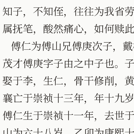
知子，不知侄，往往为我省
属抚笔，酸然痛心，如何赎
傅仁为傅山兄傅庚次子，戴
茂才傅庚字子由之中子也。
娶于李，生仁，骨干修削，
襄亡于崇祯十三年，年十九
傅仁生于崇祯十一年，去世
山为六十八岁。乙卯为康熙十