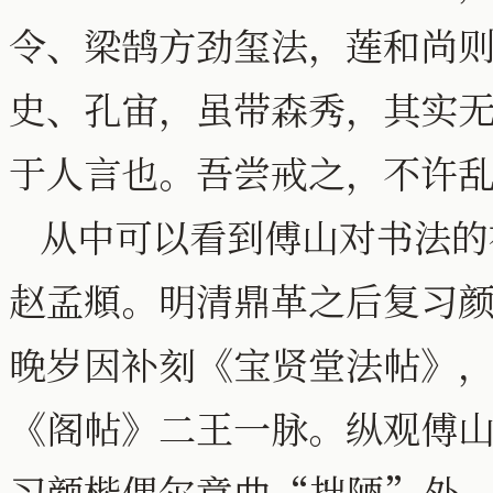
令、梁鹄方劲玺法，莲和尚
史、孔宙，虽带森秀，其实
于人言也。吾尝戒之，不许
从中可以看到傅山对书法的
赵孟頫。明清鼎革之后复习
晚岁因补刻《宝贤堂法帖》
《阁帖》二王一脉。纵观傅
习颜楷偶尔意曲“拙陋”外