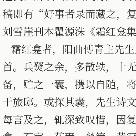
稿即有“好事者录而藏之，
刘雪崖刊本瞿源洙《霜红龛
霜红龛者，阳曲傅青主先生
首。兵燹之余，多散轶，十
备，贮之一囊，携以自随，
于旅邸。或探其囊，先生诗文
每言及之，辄深致叹惜，因