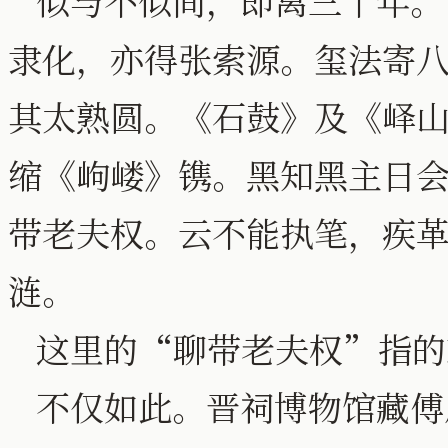
似与不似间，即离三十年。
隶化，亦得张索源。玺法寄
其太熟圆。《石鼓》及《峄
缩《岣嵝》镌。黑知黑主日
带老夫权。云不能执笔，疾
涟。
这里的“聊带老夫权”指的
不仅如此。晋祠博物馆藏傅