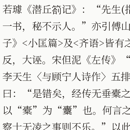
若璩《潜丘箚记》：“先生(
一书，秘不示人。”亦引傅
子》<小匡篇>及<齐语>皆
反，大诬。宋但泥《左传》
李天生〈与顾宁人诗作〉五
曰：“是错矣，经传无垂橐
以“橐”为“櫜”也。何言
察士无凌之事则不乐。”以