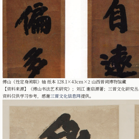
傅山《性定身闲联》轴 纸本 128.1×43cm×2 山西晋祠博物馆藏
【资料来源】《傅山书法艺术研究》；刘江 谢启源著；三晋文化研究
资料仅供学习参考，感谢
三晋文化信息网
提供。