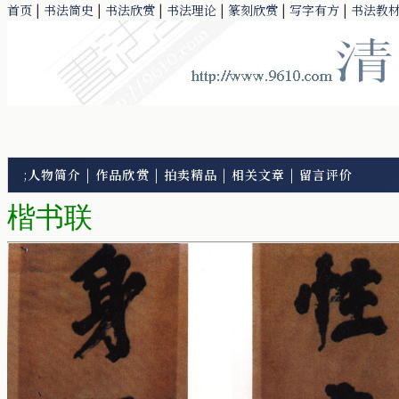
首页
|
书法简史
|
书法欣赏
|
书法理论
|
篆刻欣赏
|
写字有方
|
书法教
;
人物简介
|
作品欣赏
|
拍卖精品
|
相关文章
|
留言评价
楷书联