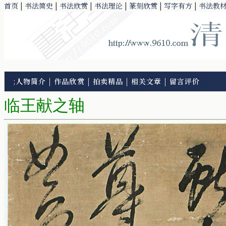
首页
|
书法简史
|
书法欣赏
|
书法理论
|
篆刻欣赏
|
写字有方
|
书法教
;
人物简介
|
作品欣赏
|
拍卖精品
|
相关文章
|
留言评价
临王献之轴