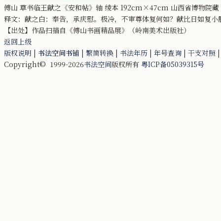
傅山 草书临王献之《安和帖》轴 绫本 192cm×47cm 山西省博物院藏
释文：献之白：奉告，承庆慰。极冷，不审尊体复何如？献比日如复小
【出处】作品扫描自《傅山书画精品展》（岭南美术出版社）
返回上级
版权说明
|
书法空间书铺
|
繁简转换
|
书法年历
|
年号查询
|
干支对照
Copyright© 1999-2026
书法空间
版权所有
粤ICP备05039315号