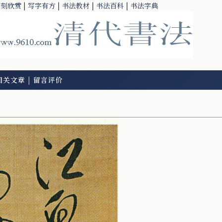
篆刻欣赏
|
写字有方
|
书法教材
|
书法百科
|
书法字典
相关文章
|
留言评价