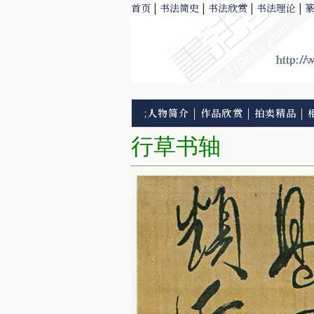
首页
|
书法简史
|
书法欣赏
|
书法理论
|
;
人物简介
|
作品欣赏
|
拍卖精品
|
行草书轴