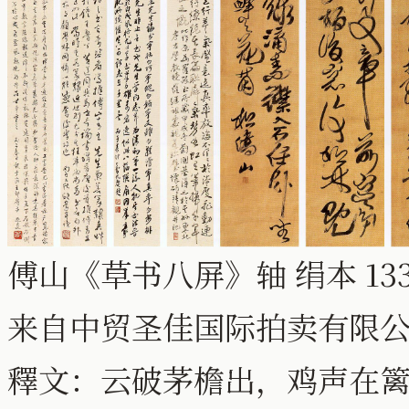
傅山《草书八屏》轴 绢本 133
来自中贸圣佳国际拍卖有限公
釋文：云破茅檐出，鸡声在