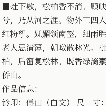
■灶下歇，松柏香不消。顾
兮，乃从河之涯。物外三四
红粉挐。妩媚领南壑，细雨
老人忌清薄，朝暾散林光。
柏，后窗复松林。既香绿滴
侨山。
作品信息：
钤印：傅山（白文） 尺 寸： 1