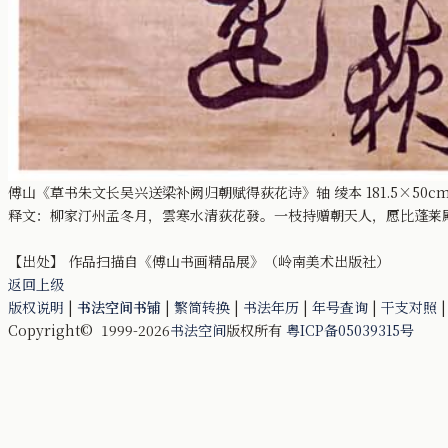
傅山《草书朱文长吴兴送梁补阙归朝赋得荻花诗》轴 绫本 181.5×50c
释文：柳家汀州孟冬月，雲寒水清荻花發。一枝持赠朝天人，愿比蓬莱
【出处】 作品扫描自《傅山书画精品展》（岭南美术出版社）
返回上级
版权说明
|
书法空间书铺
|
繁简转换
|
书法年历
|
年号查询
|
干支对照
Copyright© 1999-2026
书法空间
版权所有
粤ICP备05039315号