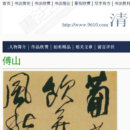
首页
|
书法简史
|
书法欣赏
|
书法理论
|
篆刻欣赏
|
写字有方
|
书法教
;
人物简介
|
作品欣赏
|
拍卖精品
|
相关文章
|
留言评价
傅山