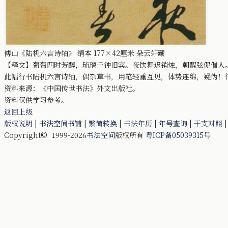
傅山《陆机六言诗轴》 绢本 177×42厘米 朵云轩藏
【释文】葡萄四时芳醇，琉璃千钟旧宾。夜饮舞迟销烛，朝酲弦促催人
此幅行书陆机六言诗轴，偶杂草书，用笔轻重互见，体势连绵，疑伪！
资料来源：《中国传世书法》外文出版社。
资料仅供学习参考。
返回上级
版权说明
|
书法空间书铺
|
繁简转换
|
书法年历
|
年号查询
|
干支对照
Copyright© 1999-2026
书法空间
版权所有
粤ICP备05039315号