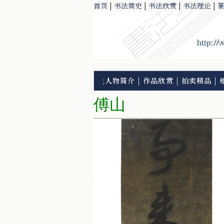
首页
|
书法简史
|
书法欣赏
|
书法理论
|
;
人物简介
|
作品欣赏
|
拍卖精品
|
傅山