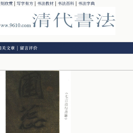
篆刻欣赏
|
写字有方
|
书法教材
|
书法百科
|
书法字典
相关文章
|
留言评价