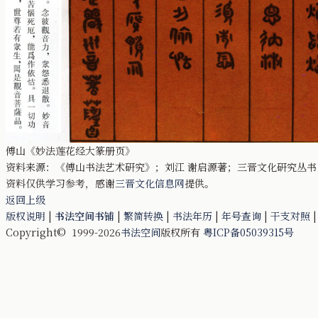
傅山《妙法莲花经大篆册页》
资料来源：《傅山书法艺术研究》；刘江 谢启源著；三晋文化研究丛
资料仅供学习参考，感谢
三晋文化信息网
提供。
返回上级
版权说明
|
书法空间书铺
|
繁简转换
|
书法年历
|
年号查询
|
干支对照
Copyright© 1999-2026
书法空间
版权所有
粤ICP备05039315号