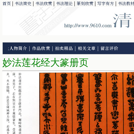
首页
|
书法简史
|
书法欣赏
|
书法理论
|
篆刻欣赏
|
写字有方
|
书法教
;
人物简介
|
作品欣赏
|
拍卖精品
|
相关文章
|
留言评价
妙法莲花经大篆册页