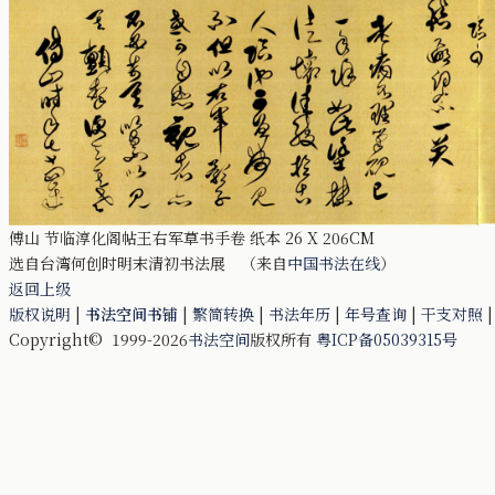
傅山 节临淳化阁帖王右军草书手卷 纸本 26 X 206CM
选自台湾何创时明末清初书法展 （来自
中国书法在线
）
返回上级
版权说明
|
书法空间书铺
|
繁简转换
|
书法年历
|
年号查询
|
干支对照
Copyright© 1999-2026
书法空间
版权所有
粤ICP备05039315号