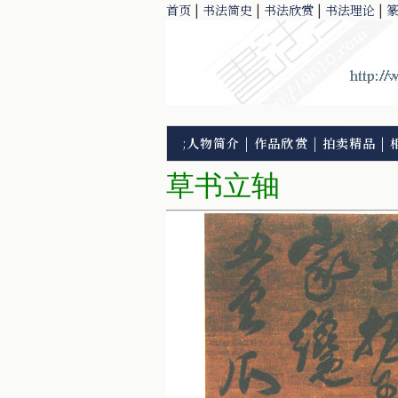
首页
|
书法简史
|
书法欣赏
|
书法理论
|
;
人物简介
|
作品欣赏
|
拍卖精品
|
草书立轴