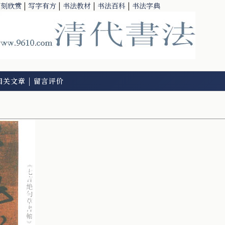
篆刻欣赏
|
写字有方
|
书法教材
|
书法百科
|
书法字典
相关文章
|
留言评价