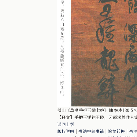
傅山《草书手把玉锄七绝》轴 绫本180.5×
【释文】手把玉锄钩玉陇，云霞深处作人
返回上级
版权说明
|
书法空间书铺
|
繁简转换
|
书