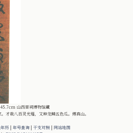
45.7cm 山西晋祠博物馆藏
家。才栽八百灵光薤，又种龙鳞五色瓜。傅真山。
法年历
|
年号查询
|
干支对照
|
网站地图