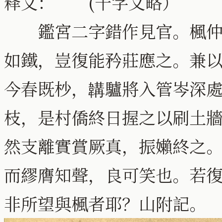
释文： (千字文略）
鑑宮二字錯作見官。楓仲要
如鐵，豈復能矜莊應之。兼
今春既杪，韝驢將入管岑深
枝，是村僑終日握之以刷土
然支離實賞厥真，振嬾終之
而繆膺知聲，良可笑也。若
非所望與楓者耶？山附記。