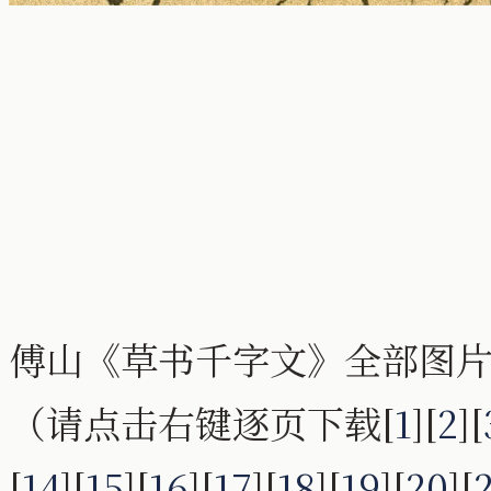
傅山《草书千字文》全部图片
（请点击右键逐页下载[
1
][
2
][
[
14
][
15
][
16
][
17
][
18
][
19
][
20
][