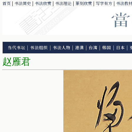
首页
|
书法简史
|
书法欣赏
|
书法理论
|
篆刻欣赏
|
写字有方
|
书法教
当代书坛
|
书法组织
|
书法人物
|
港澳
|
台湾
|
韩国
|
日本
|
赵雁君