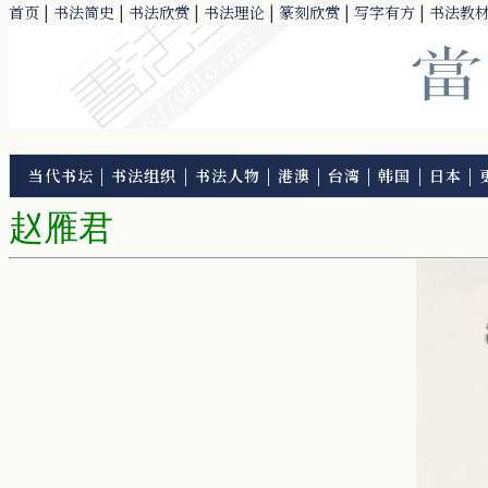
首页
|
书法简史
|
书法欣赏
|
书法理论
|
篆刻欣赏
|
写字有方
|
书法教
当代书坛
|
书法组织
|
书法人物
|
港澳
|
台湾
|
韩国
|
日本
|
赵雁君