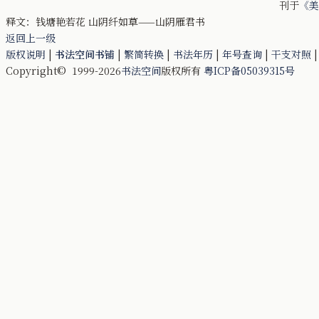
刊于
《美
释文：钱塘艳若花 山阴纤如草——山阴雁君书
返回上一级
版权说明
|
书法空间书铺
|
繁简转换
|
书法年历
|
年号查询
|
干支对照
Copyright© 1999-2026
书法空间
版权所有
粤ICP备05039315号