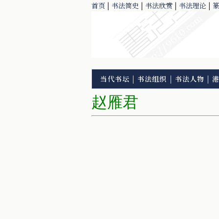
首页
|
书法简史
|
书法欣赏
|
书法理论
|
当代书坛
|
书法组织
|
书法人物
|
赵雁君