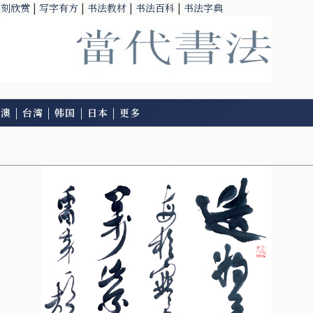
篆刻欣赏
|
写字有方
|
书法教材
|
书法百科
|
书法字典
港澳
|
台湾
|
韩国
|
日本
|
更多