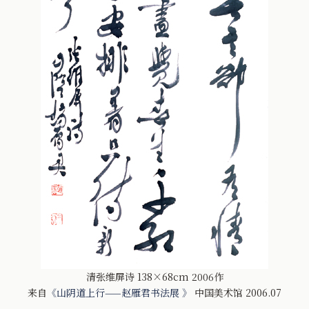
清张维屏诗 138×68cm 2006作
来自
《山阴道上行——赵雁君书法展 》
中国美术馆 2006.07