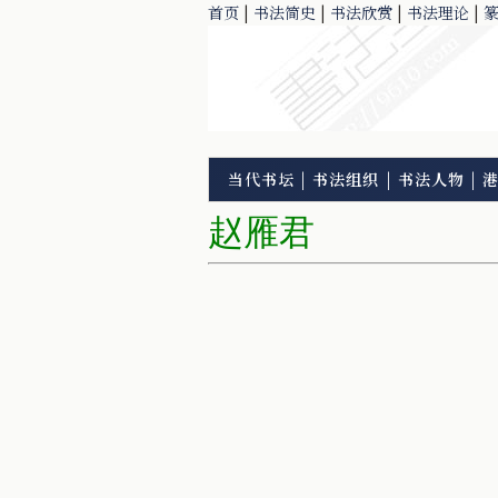
首页
|
书法简史
|
书法欣赏
|
书法理论
|
当代书坛
|
书法组织
|
书法人物
|
赵雁君