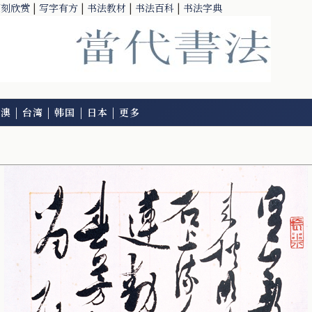
篆刻欣赏
|
写字有方
|
书法教材
|
书法百科
|
书法字典
港澳
|
台湾
|
韩国
|
日本
|
更多