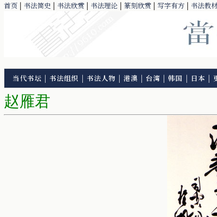
首页
|
书法简史
|
书法欣赏
|
书法理论
|
篆刻欣赏
|
写字有方
|
书法教
当代书坛
|
书法组织
|
书法人物
|
港澳
|
台湾
|
韩国
|
日本
|
赵雁君