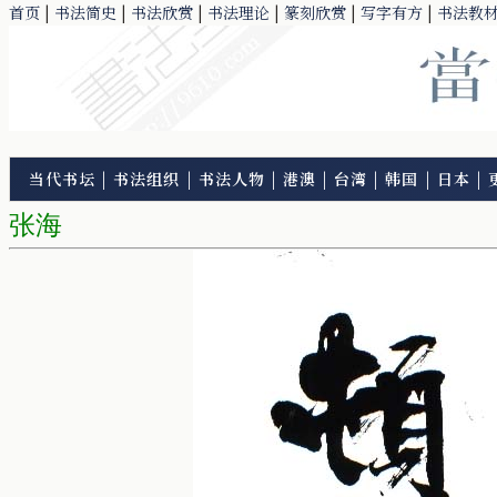
首页
|
书法简史
|
书法欣赏
|
书法理论
|
篆刻欣赏
|
写字有方
|
书法教
当代书坛
|
书法组织
|
书法人物
|
港澳
|
台湾
|
韩国
|
日本
|
张海