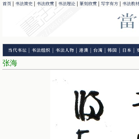
首页
|
书法简史
|
书法欣赏
|
书法理论
|
篆刻欣赏
|
写字有方
|
书法教
当代书坛
|
书法组织
|
书法人物
|
港澳
|
台湾
|
韩国
|
日本
|
张海