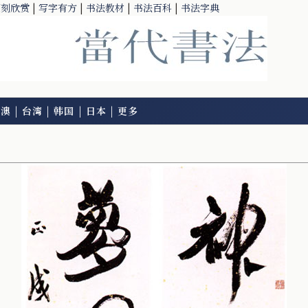
篆刻欣赏
|
写字有方
|
书法教材
|
书法百科
|
书法字典
港澳
|
台湾
|
韩国
|
日本
|
更多