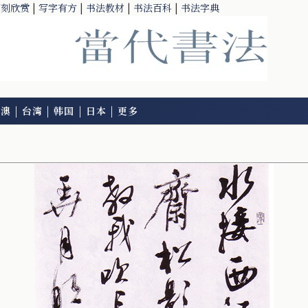
篆刻欣赏
|
写字有方
|
书法教材
|
书法百科
|
书法字典
港澳
|
台湾
|
韩国
|
日本
|
更多