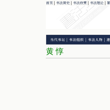
首页
|
书法简史
|
书法欣赏
|
书法理论
|
当代书坛
|
书法组织
|
书法人物
|
黄 惇