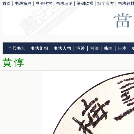
首页
|
书法简史
|
书法欣赏
|
书法理论
|
篆刻欣赏
|
写字有方
|
书法教
当代书坛
|
书法组织
|
书法人物
|
港澳
|
台湾
|
韩国
|
日本
|
黄 惇