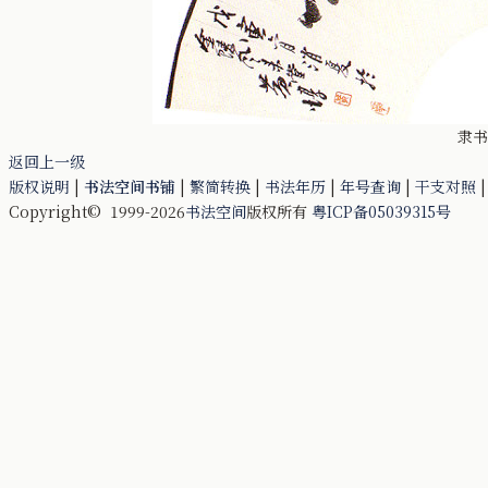
隶书
返回上一级
版权说明
|
书法空间书铺
|
繁简转换
|
书法年历
|
年号查询
|
干支对照
Copyright© 1999-2026
书法空间
版权所有
粤ICP备05039315号