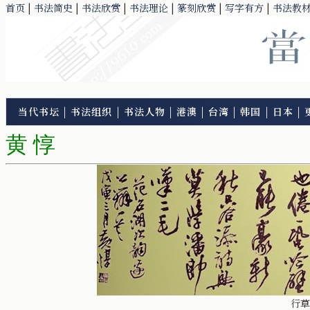
首页
|
书法简史
|
书法欣赏
|
书法理论
|
篆刻欣赏
|
写字有方
|
书法教
当代书坛
|
书法组织
|
书法人物
|
港澳
|
台湾
|
韩国
|
日本
|
黄 惇
行草