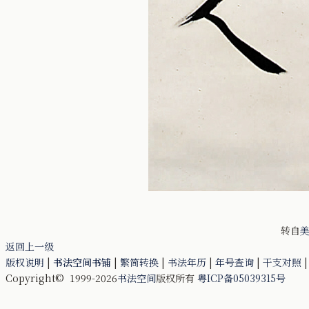
转自
美
返回上一级
版权说明
|
书法空间书铺
|
繁简转换
|
书法年历
|
年号查询
|
干支对照
Copyright© 1999-2026
书法空间
版权所有
粤ICP备05039315号