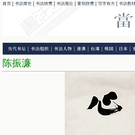
首页
|
书法简史
|
书法欣赏
|
书法理论
|
篆刻欣赏
|
写字有方
|
书法教
当代书坛
|
书法组织
|
书法人物
|
港澳
|
台湾
|
韩国
|
日本
|
陈振濂