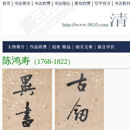
首页
|
书法简史
|
书法欣赏
|
书法理论
|
篆刻欣赏
|
写字有方
|
书法教
人物简介
|
作品欣赏
|
拍卖 精品
|
相关文章
|
留言评价
陈鸿寿
（1768-1822）