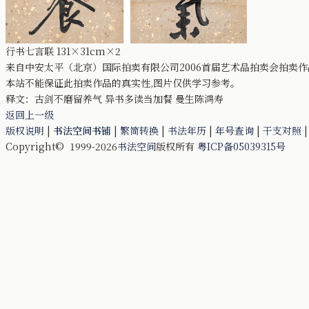
行书七言联 131×31cm×2
来自中安太平（北京）国际拍卖有限公司2006首届艺术品拍卖会拍卖作
本站不能保证此拍卖作品的真实性,图片仅供学习参考。
释文：古剑不磨留养气 异书多读当加餐 曼生陈鸿寿
返回上一级
版权说明
|
书法空间书铺
|
繁简转换
|
书法年历
|
年号查询
|
干支对照
Copyright© 1999-2026
书法空间
版权所有
粤ICP备05039315号