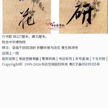
行书联 纵127厘米、横31厘米。
转自中华博物网
释文：染指不妨因涤研 折腰何惜为浇花 曼生陈鸿寿
返回上一级
版权说明
|
书法空间书铺
|
繁简转换
|
书法年历
|
年号查询
|
干支对照
Copyright© 1999-2026
书法空间
版权所有
粤ICP备05039315号