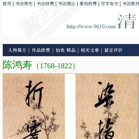
首页
|
书法简史
|
书法欣赏
|
书法理论
|
篆刻欣赏
|
写字有方
|
书法教
人物简介
|
作品欣赏
|
拍卖 精品
|
相关文章
|
留言评价
陈鸿寿
（1768-1822）