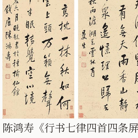
陈鸿寿《行书七律四首四条屏》纸