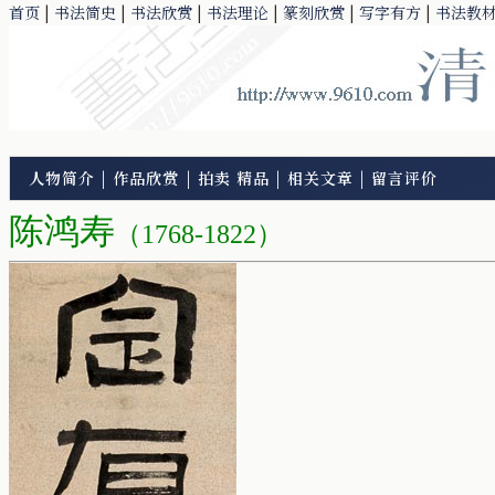
首页
|
书法简史
|
书法欣赏
|
书法理论
|
篆刻欣赏
|
写字有方
|
书法教
人物简介
|
作品欣赏
|
拍卖 精品
|
相关文章
|
留言评价
陈鸿寿
（1768-1822）