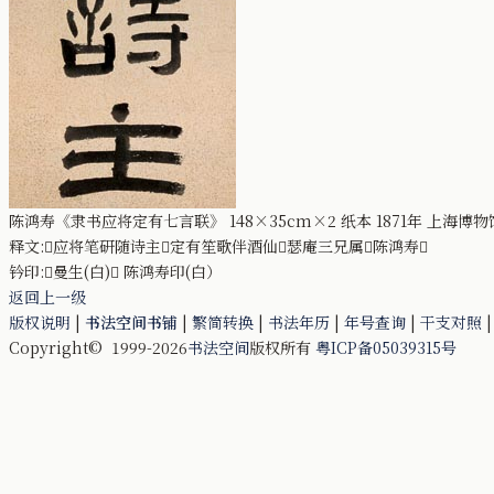
陈鸿寿《隶书应将定有七言联》 148×35cm×2 纸本 1871年 上海博
释文:应将笔研随诗主定有笙歌伴酒仙瑟庵三兄属陈鸿寿
钤印:曼生(白) 陈鸿寿印(白）
返回上一级
版权说明
|
书法空间书铺
|
繁简转换
|
书法年历
|
年号查询
|
干支对照
Copyright© 1999-2026
书法空间
版权所有
粤ICP备05039315号