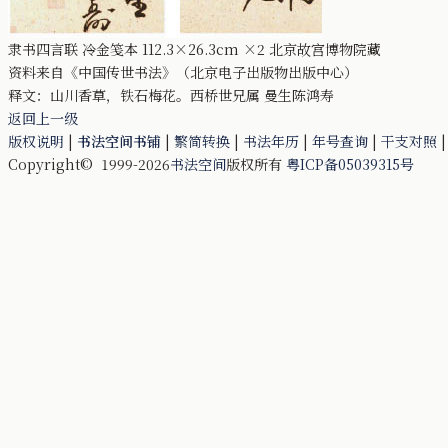
隶书四言联 冷金笺本 112.3×26.3cm ×2 北京故宫博物院藏
资料来自《中国传世书法》（北京电子出版物出版中心）
释文：山川香草，铁石梅花。西桥世兄属 曼生陈鸿寿
返回上一级
版权说明
|
书法空间书铺
|
繁简转换
|
书法年历
|
年号查询
|
干支对照
Copyright© 1999-2026
书法空间
版权所有
粤ICP备05039315号