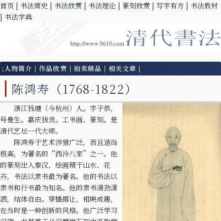
首页
|
书法简史
|
书法欣赏
|
书法理论
|
篆刻欣赏
|
写字有方
|
书法教材
|
书法字典
;
人物简介
|
作品欣赏
|
拍卖精品
|
相关文章
|
陈鸿寿（1768-1822）
浙江钱塘（今杭州）人。字子恭，
号曼生。嘉庆拔贡。工书画、篆刻。是
清代艺坛一代大师。
陈鸿寿于艺术涉猎广泛，而且造诣
极高，为著名的“西泠八家”之一。他
的篆刻出入秦汉，绘画精于山水、花
卉，书法以隶书最为著名。他的书法以
隶书和行书最为知名。他的隶书清劲潇
洒，结体自由。穿插挪让，相映成趣，
在当时是一种创新的风格。他广泛学习