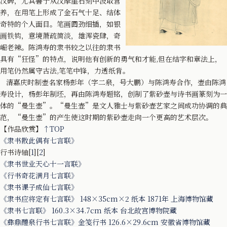
汉碑，尤其善于从汉摩崖石刻中汲取营
养，在用笔上形成了金石气十足、结体
奇特的个人面目。笔画圆劲细插，如银
画铁钩，意境萧疏简淡，雄浑瓷肆，奇
崛老辣。陈鸿寿的隶书较之以往的隶书
具有“狂怪”的特点，说明他有创新的勇气和才能,但在结字和章法上，
用笔仍然属守古法,笔笔中锋，力透纸背。
清嘉庆时制壶名家杨彭年（字二泉，号大鹏）与陈鸿寿合作，壶由陈鸿
寿设计，杨彭年制坯，再由陈鸿寿题铭，创制了紫砂壶与诗书画篆刻为一
体的“曼生壶”。“曼生壶”是文人雅士与紫砂壶艺家之间成功协调的典
范，“曼生壶”的产生使这时期的紫砂壶走向一个更高的艺术层次。
【作品欣赏】
↑TOP
《隶书散此偶有七言联》
行书诗轴[
1
][
2
]
《隶书世业天心十一言联》
《行书奇花满月七言联》
《隶书课子成仙七言联》
《隶书应将定有七言联》 148×35cm×2 纸本 1871年 上海博物馆藏
《隶书七言联》 160.3×34.7cm 纸本 台北故宫博物院藏
《彝鼎醴泉行书七言联》金笺行书 126.6×29.6cm 安徽省博物馆藏