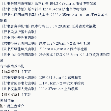
《行书蔡襄精茶帖轴》纸本行书 104.3×28cm 云南省博物馆藏
《行书七言诗轴》纸本行书 127×54cm 济南市博物馆藏
《行书七律四首四条屏》纸本行书 133×35cm×4 1811年 江苏省美术
馆藏
《行书唐寅手札轴》纸本行书 133.5×29.8cm 江苏省美术馆藏
《行书染指折腰七言联》
《隶书闲中寿外五言联》
《隶书得鱼卖画四言联》 纸本 132×29cm ×2 西泠印社藏
《隶书跗萼珪璋八言联》 210cm×43cm×2 西泠印社藏
《隶书山川铁石四言联》 冷金笺本 112.3×26.3cm ×2 北京故宫博物院
藏
行书致南芗书札
【拍卖精品】
↑TOP
《隶书接德援雅六言联》 129×31.3cm×2 嘉德拍卖
《行书古剑异书七言联》 131×31cm×2 中安太平拍卖
《隶书汉室周人无言联》 133×37cm×2 上海敬华
【相关文章】
↑TOP
篆刻作品
附：
曼生壶简介